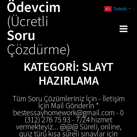
Ödevcim
Skip
Turkish
to
▼
(Ücretli
content
Soru
Çözdürme)
KATEGORI:
SLAYT
HAZIRLAMA
Tüm Soru Çözümleriniz İçin - İletişim
İçin Mail Gönderin *
bestessayhomework@gmail.com - 0
(312) 276 75 93 - 7/24 hizmet
vermekteyiz... @@@ Süreli, online,
quiz türü kısa süreli sınavlar için