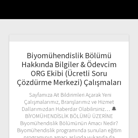
Biyomühendislik Bölümü
Hakkında Bilgiler & Ödevcim
ORG Ekibi (Ücretli Soru
Çözdürme Merkezi) Çalışmaları
Sayfamıza Ait Bildirimleri Açarak Yeni
Çalışmalarımız, Branşlarımız ve Hizmet
Dallarımızdan Haberdar Olabilirsiniz… 🔔
BİYOMÜHENDİSLİK BÖLÜMÜ ÜZERİNE
Biyomühendislik Bölümünün Amacı Nedir?
Biyomühendislik programında sunulan eğitim
programının amacı aslında yukarıda da