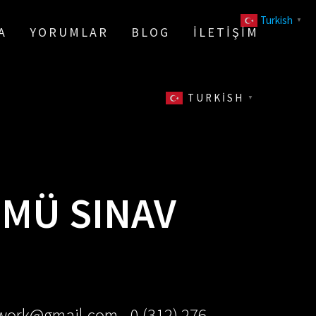
Turkish
▼
A
YORUMLAR
BLOG
İLETIŞIM
TURKISH
▼
MÜ SINAV
ework@gmail.com - 0 (312) 276