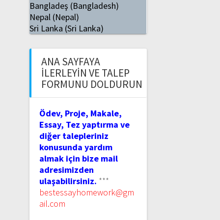
Bangladeş (Bangladesh)
Nepal (Nepal)
Sri Lanka (Sri Lanka)
ANA SAYFAYA
İLERLEYIN VE TALEP
FORMUNU DOLDURUN
Ödev, Proje, Makale,
Essay, Tez yaptırma ve
diğer talepleriniz
konusunda yardım
almak için bize mail
adresimizden
ulaşabilirsiniz.
***
bestessayhomework@gm
ail.com