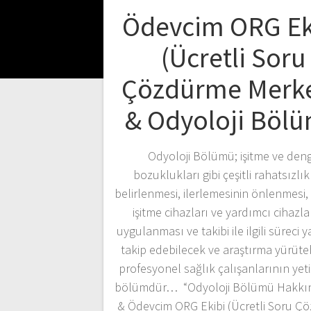
Ödevcim ORG Ek
(Ücretli Soru
Çözdürme Merke
& Odyoloji Böl
Odyoloji Bölümü; işitme ve den
bozuklukları gibi çeşitli rahatsızlık
belirlenmesi, ilerlemesinin önlenmesi, 
işitme cihazları ve yardımcı cihazla
uygulanması ve takibi ile ilgili süreci
takip edebilecek ve araştırma yürüte
profesyonel sağlık çalışanlarının yetişt
bölümdür… “Odyoloji Bölümü Hakkın
& Ödevcim ORG Ekibi (Ücretli Soru Ç