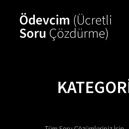
Skip
to
Ödevcim
(Ücretli
content
Soru
Çözdürme)
KATEGOR
Tüm Soru Çözümleriniz İçin -