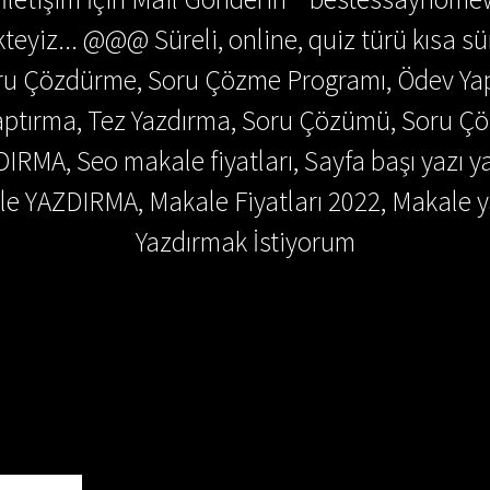
teyiz... @@@ Süreli, online, quiz türü kısa sü
Soru Çözdürme, Soru Çözme Programı, Ödev Y
 Yaptırma, Tez Yazdırma, Soru Çözümü, Soru 
DIRMA, Seo makale fiyatları, Sayfa başı yazı y
e YAZDIRMA, Makale Fiyatları 2022, Makale y
Yazdırmak İstiyorum