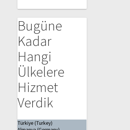
Bugüne
Kadar
Hangi
Ülkelere
Hizmet
Verdik
Türkiye (Turkey)
Almanya (Germany)