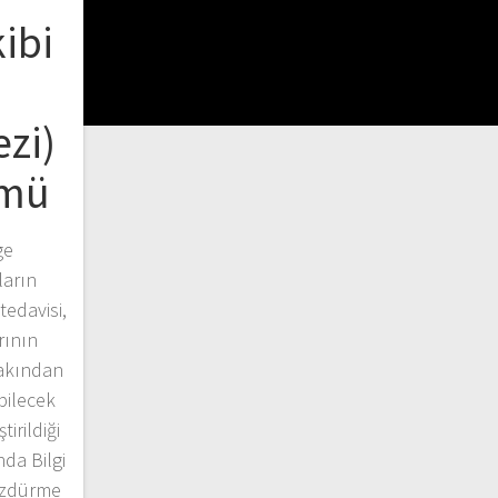
ibi
zi)
ümü
ge
ların
tedavisi,
rının
 yakından
bilecek
irildiği
da Bilgi
özdürme