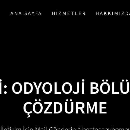
ANA SAYFA
HIZMETLER
HAKKIMIZD
I:
ODYOLOJI BÖLÜ
ÇÖZDÜRME
 İletişim İçin Mail Gönderin * bestessayhom