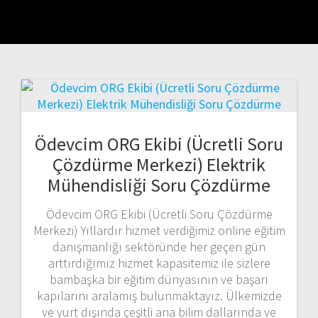
Ödevcim ORG Ekibi (Ücretli Soru
Çözdürme Merkezi) Elektrik
Mühendisliği Soru Çözdürme
Ödevcim ORG Ekibi (Ücretli Soru Çözdürme
Merkezi) Yıllardır hizmet verdiğimiz online eğitim
danışmanlığı sektöründe her geçen gün
arttırdığımız hizmet kapasitemiz ile sizlere
bambaşka bir eğitim dünyasının ve başarı
kapılarını aralamış bulunmaktayız. Ülkemizde
ve yurt dışında çeşitli ana bilim dallarında ve