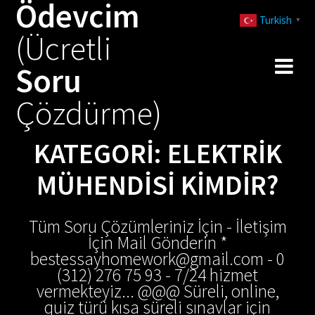
Ödevcim
Skip
Turkish
to
▼
(Ücretli
content
Soru
Çözdürme)
KATEGORI:
ELEKTRIK
MÜHENDISI KIMDIR?
Tüm Soru Çözümleriniz İçin - İletişim
İçin Mail Gönderin *
bestessayhomework@gmail.com - 0
(312) 276 75 93 - 7/24 hizmet
vermekteyiz... @@@ Süreli, online,
quiz türü kısa süreli sınavlar için