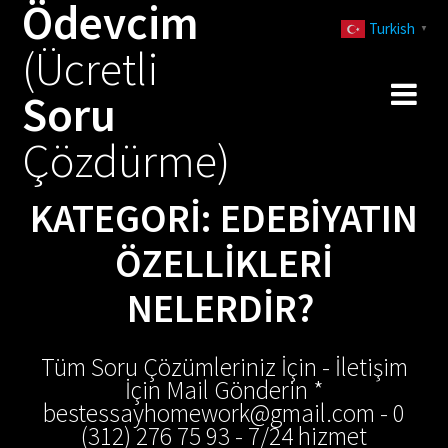
Ödevcim
Skip
Turkish
to
▼
(Ücretli
content
Soru
Çözdürme)
KATEGORI:
EDEBIYATIN
ÖZELLIKLERI
NELERDIR?
Tüm Soru Çözümleriniz İçin - İletişim
İçin Mail Gönderin *
bestessayhomework@gmail.com - 0
(312) 276 75 93 - 7/24 hizmet