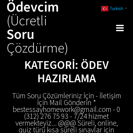
Ödevcim
Skip
Turkish
to
▼
(Ücretli
content
Soru
Çözdürme)
KATEGORI:
ÖDEV
HAZIRLAMA
Tüm Soru Çözümleriniz İçin - İletişim
İçin Mail Gönderin *
bestessayhomework@gmail.com - 0
(312) 276 75 93 - 7/24 hizmet
vermekteyiz... @@@ Süreli, online,
quiz türü kısa süreli sınavlar için