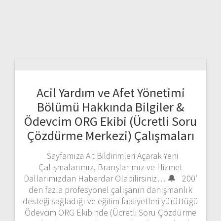
Acil Yardım ve Afet Yönetimi
Bölümü Hakkında Bilgiler &
Ödevcim ORG Ekibi (Ücretli Soru
Çözdürme Merkezi) Çalışmaları
Sayfamıza Ait Bildirimleri Açarak Yeni
Çalışmalarımız, Branşlarımız ve Hizmet
Dallarımızdan Haberdar Olabilirsiniz… 🔔 200′
den fazla profesyonel çalışanın danışmanlık
desteği sağladığı ve eğitim faaliyetleri yürüttüğü
Ödevcim ORG Ekibinde (Ücretli Soru Çözdürme