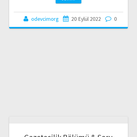
odevcimorg
20 Eylül 2022
0