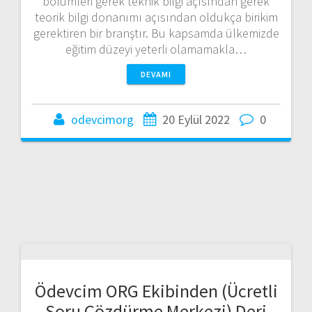
bölümleri gerek teknik bilgi açısından gerek
teorik bilgi donanımı açısından oldukça birikim
gerektiren bir branştır. Bu kapsamda ülkemizde
eğitim düzeyi yeterli olamamakla…
DEVAMI
odevcimorg
20 Eylül 2022
0
Ödevcim ORG Ekibinden (Ücretli
Soru Çözdürme Merkezi) Deri