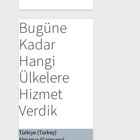
Bugüne
Kadar
Hangi
Ülkelere
Hizmet
Verdik
Türkiye (Turkey)
Almanya (Germany)