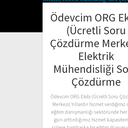
Ödevcim ORG Ek
(Ücretli Soru
Çözdürme Merke
Elektrik
Mühendisliği S
Çözdürme
Ödevcim ORG Ekibi (Ücretli Soru Çö
Merkezi) Yıllardır hizmet verdiğimiz 
eğitim danışmanlığı sektöründe her
gün arttırdığımız hizmet kapasitemi
sizlere bambaşka bir eğitim dünyası