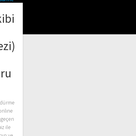
ibi
zi)
oru
zdürme
online
 geçen
z ile
nın ve