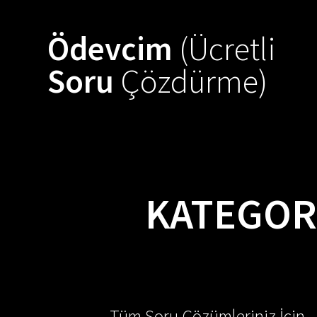
Skip
to
Ödevcim
(Ücretli
content
Soru
Çözdürme)
KATEGOR
Tüm Soru Çözümleriniz İçin -