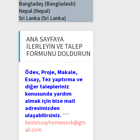
Bangladeş (Bangladesh)
Nepal (Nepal)
Sri Lanka (Sri Lanka)
ANA SAYFAYA
İLERLEYIN VE TALEP
FORMUNU DOLDURUN
Ödev, Proje, Makale,
Essay, Tez yaptırma ve
diğer talepleriniz
konusunda yardım
almak için bize mail
adresimizden
ulaşabilirsiniz.
***
bestessayhomework@gm
ail.com