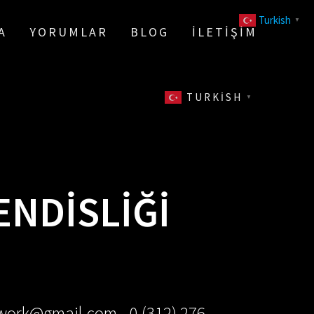
Turkish
▼
A
YORUMLAR
BLOG
İLETIŞIM
TURKISH
▼
NDISLIĞI
ework@gmail.com - 0 (312) 276