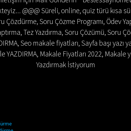
teyiz... @@@ Süreli, online, quiz türü kısa sü
Soru Çözdürme, Soru Çözme Programı, Ödev Y
 Yaptırma, Tez Yazdırma, Soru Çözümü, Soru 
DIRMA, Seo makale fiyatları, Sayfa başı yazı y
e YAZDIRMA, Makale Fiyatları 2022, Makale y
Yazdırmak İstiyorum