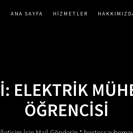
ANA SAYFA
HIZMETLER
HAKKIMIZD
I:
ELEKTRIK MÜHE
ÖĞRENCISI
 İletişim İçin Mail Gönderin * bestessayhom