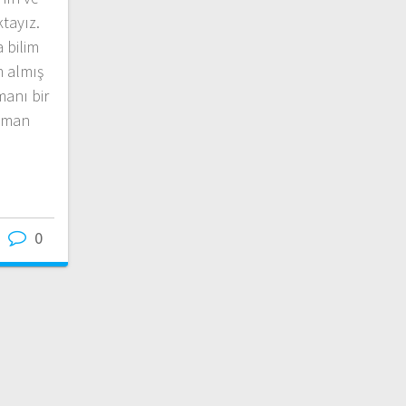
tayız.
 bilim
m almış
manı bir
şman
0