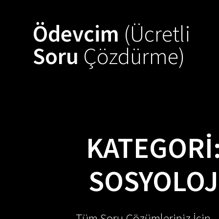
Skip
to
Ödevcim
(Ücretli
content
Soru
Çözdürme)
KATEGORI
SOSYOLOJ
Tüm Soru Çözümleriniz İçin -