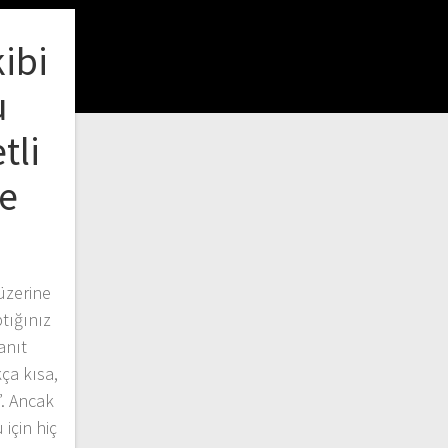
ibi
u
tli
e
üzerine
ptığınız
yanıt
ça kısa,
”. Ancak
 için hiç