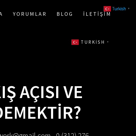
Turkish
▼
A
YORUMLAR
BLOG
İLETIŞIM
TURKISH
▼
Ş AÇISI VE
DEMEKTIR?
ework@gmail.com - 0 (312) 276