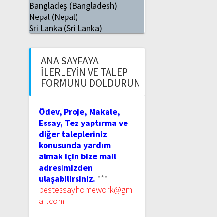
Bangladeş (Bangladesh)
Nepal (Nepal)
Sri Lanka (Sri Lanka)
ANA SAYFAYA
İLERLEYIN VE TALEP
FORMUNU DOLDURUN
Ödev, Proje, Makale,
Essay, Tez yaptırma ve
diğer talepleriniz
konusunda yardım
almak için bize mail
adresimizden
ulaşabilirsiniz.
***
bestessayhomework@gm
ail.com