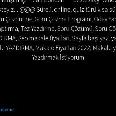
teyiz... @@@ Süreli, online, quiz türü kısa sü
Soru Çözdürme, Soru Çözme Programı, Ödev Y
 Yaptırma, Tez Yazdırma, Soru Çözümü, Soru 
DIRMA, Seo makale fiyatları, Sayfa başı yazı y
e YAZDIRMA, Makale Fiyatları 2022, Makale y
Yazdırmak İstiyorum