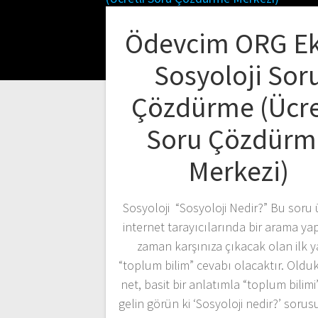
Ödevcim ORG Ek
Sosyoloji Sor
Çözdürme (Ücre
Soru Çözdürm
Merkezi)
Sosyoloji “Sosyoloji Nedir?” Bu soru 
internet tarayıcılarında bir arama ya
zaman karşınıza çıkacak olan ilk 
“toplum bilim” cevabı olacaktır. Olduk
net, basit bir anlatımla “toplum bilimi
gelin görün ki ‘Sosyoloji nedir?’ sorusu