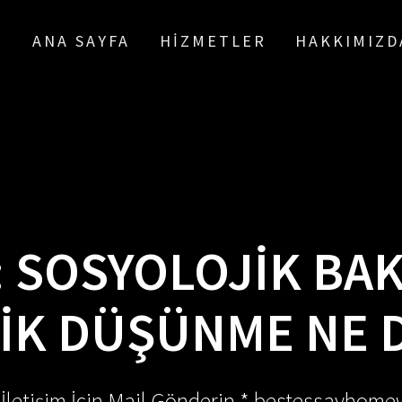
ANA SAYFA
HIZMETLER
HAKKIMIZD
:
SOSYOLOJIK BAKI
IK DÜŞÜNME NE 
 İletişim İçin Mail Gönderin * bestessayhom