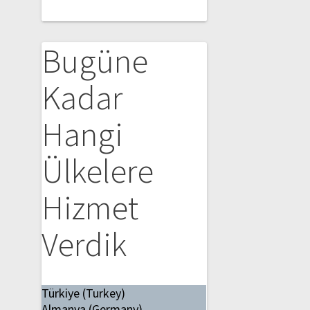
Bugüne
Kadar
Hangi
Ülkelere
Hizmet
Verdik
Türkiye (Turkey)
Almanya (Germany)