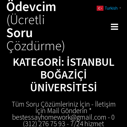
Ödevcim
Skip
Turkish
to
▼
(Ücretli
content
Soru
Çözdürme)
KATEGORI:
İSTANBUL
BOĞAZIÇI
ÜNIVERSITESI
Tüm Soru Çözümleriniz İçin - İletişim
İçin Mail Gönderin *
bestessayhomework@gmail.com - 0
(312) 276 75 93 - 7/24 hizmet