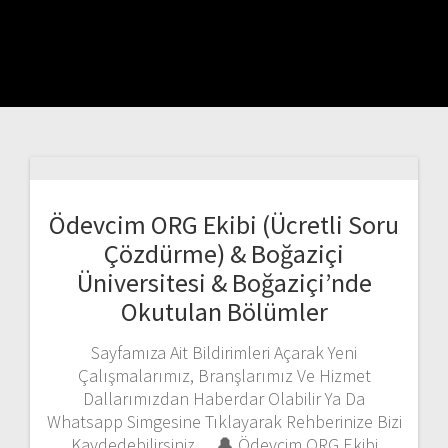
Ödevcim ORG Ekibi (Ücretli Soru
Çözdürme) & Boğaziçi
Üniversitesi & Boğaziçi’nde
Okutulan Bölümler
Sayfamıza Ait Bildirimleri Açarak Yeni
Çalışmalarımız, Branşlarımız Ve Hizmet
Dallarımızdan Haberdar Olabilir Ya Da
Whatsapp Simgesine Tıklayarak Rehberinize Bizi
Kaydedebilirsiniz… 🔔 Ödevcim ORG Ekibi