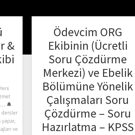
ü
Ödevcim ORG
r &
Ekibinin (Ücretli
ibi
Soru Çözdürme
Merkezi) ve Ebelik
Bölümüne Yönelik
Yeni
Çalışmaları Soru
izmet
iz… 🔔
Çözdürme – Soru
 dersler
ş yapar,
Hazırlatma – KPSS
jları ve