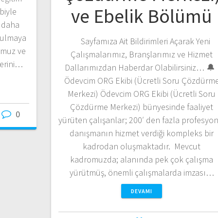
ve Ebelik Bölümü
biyle
 daha
unulmaya
Sayfamıza Ait Bildirimleri Açarak Yeni
umuz ve
Çalışmalarımız, Branşlarımız ve Hizmet
lerini…
Dallarımızdan Haberdar Olabilirsiniz… 
Ödevcim ORG Ekibi (Ücretli Soru Çözdürm
Merkezi) Ödevcim ORG Ekibi (Ücretli Soru
Çözdürme Merkezi) bünyesinde faaliyet
0
yürüten çalışanlar; 200′ den fazla profesyon
danışmanın hizmet verdiği kompleks bir
kadrodan oluşmaktadır. Mevcut
kadromuzda; alanında pek çok çalışma
yürütmüş, önemli çalışmalarda imzası…
DEVAMI