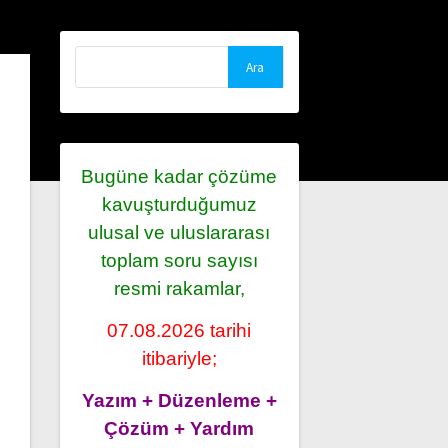
Arama:
Bugüne kadar çözüme
kavuşturduğumuz
ulusal ve uluslararası
toplam soru sayısı
resmi rakamlar,
07.08.2026 tarihi
itibariyle;
Yazım + Düzenleme +
Çözüm + Yardım