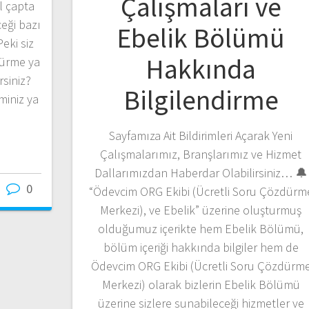
Çalışmaları ve
el çapta
eği bazı
Ebelik Bölümü
eki siz
Hakkında
dürme ya
rsiniz?
Bilgilendirme
iniz ya
Sayfamıza Ait Bildirimleri Açarak Yeni
Çalışmalarımız, Branşlarımız ve Hizmet
Dallarımızdan Haberdar Olabilirsiniz… 🔔
0
“Ödevcim ORG Ekibi (Ücretli Soru Çözdürm
Merkezi), ve Ebelik” üzerine oluşturmuş
olduğumuz içerikte hem Ebelik Bölümü,
bölüm içeriği hakkında bilgiler hem de
Ödevcim ORG Ekibi (Ücretli Soru Çözdürm
Merkezi) olarak bizlerin Ebelik Bölümü
üzerine sizlere sunabileceği hizmetler ve