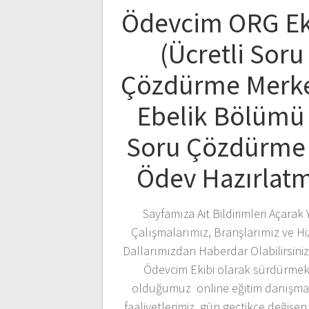
Ödevcim ORG Ek
(Ücretli Soru
Çözdürme Merke
Ebelik Bölümü
Soru Çözdürme
Ödev Hazırlat
Sayfamıza Ait Bildirimleri Açarak 
Çalışmalarımız, Branşlarımız ve H
Dallarımızdan Haberdar Olabilirsin
Ödevcim Ekibi olarak sürdürmek
olduğumuz online eğitim danışma
faaliyetlerimiz, gün geçtikçe değişen