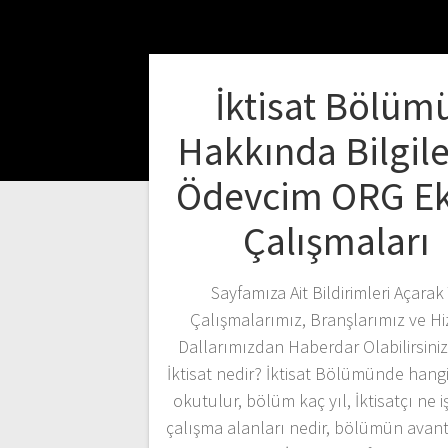
İktisat Bölüm
Hakkında Bilgile
Ödevcim ORG Ek
Çalışmaları
Sayfamıza Ait Bildirimleri Açarak 
Çalışmalarımız, Branşlarımız ve H
Dallarımızdan Haberdar Olabilirsin
İktisat nedir? İktisat Bölümünde hangi
okutulur, bölüm kaç yıl, İktisatçı ne i
çalışma alanları nedir, bölümün avanta