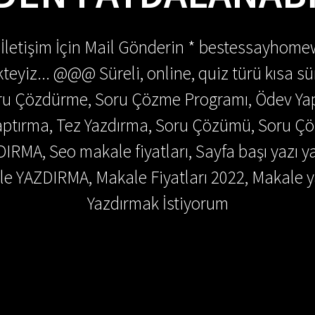
 İletişim İçin Mail Gönderin * bestessayhom
teyiz... @@@ Süreli, online, quiz türü kısa sü
Soru Çözdürme, Soru Çözme Programı, Ödev Y
 Yaptırma, Tez Yazdırma, Soru Çözümü, Soru 
DIRMA, Seo makale fiyatları, Sayfa başı yazı y
e YAZDIRMA, Makale Fiyatları 2022, Makale y
Yazdırmak İstiyorum