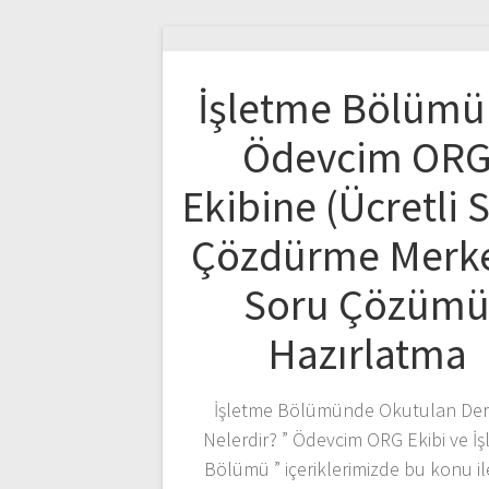
İşletme Bölümü
Ödevcim OR
Ekibine (Ücretli 
Çözdürme Merke
Soru Çözüm
Hazırlatma
İşletme Bölümünde Okutulan Der
Nelerdir? ” Ödevcim ORG Ekibi ve İ
Bölümü ” içeriklerimizde bu konu ile 