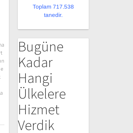
Toplam 717.538
tanedir.
Bugüne
ha
rt
Kadar
ın
de
Hangi
k
Ülkelere
ya
Hizmet
Verdik