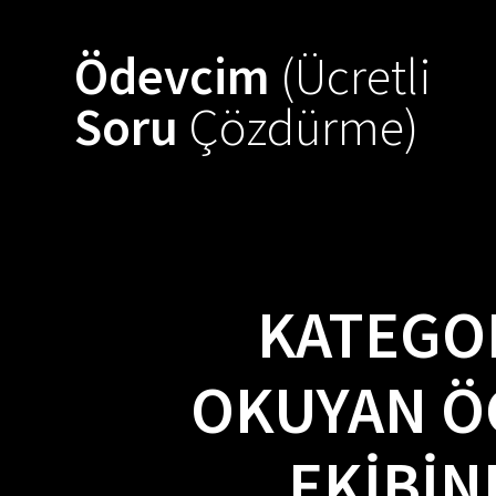
Skip
to
Ödevcim
(Ücretli
content
Soru
Çözdürme)
KATEGO
OKUYAN Ö
EKIBIN