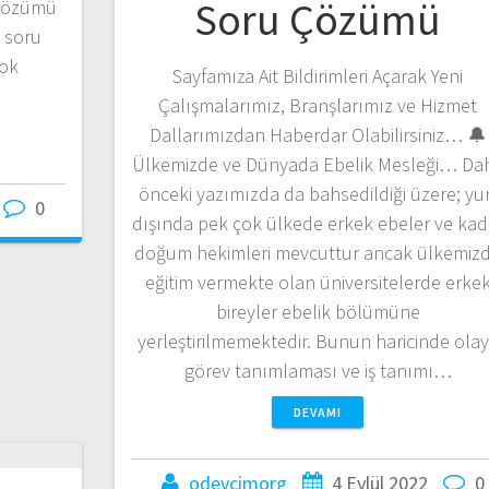
Soru Çözümü
u çözümü
e soru
çok
Sayfamıza Ait Bildirimleri Açarak Yeni
Çalışmalarımız, Branşlarımız ve Hizmet
Dallarımızdan Haberdar Olabilirsiniz… 🔔
Ülkemizde ve Dünyada Ebelik Mesleği… Da
önceki yazımızda da bahsedildiği üzere; yu
0
dışında pek çok ülkede erkek ebeler ve kad
doğum hekimleri mevcuttur ancak ülkemiz
eğitim vermekte olan üniversitelerde erke
bireyler ebelik bölümüne
yerleştirilmemektedir. Bunun haricinde ola
görev tanımlaması ve iş tanımı…
DEVAMI
odevcimorg
4 Eylül 2022
0