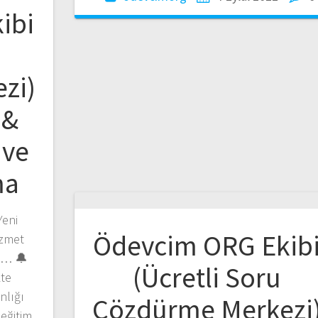
ibi
zi)
 &
 ve
ma
Yeni
Ödevcim ORG Ekib
izmet
iz… 🔔
(Ücretli Soru
te
nlığı
Çözdürme Merkezi
 eğitim