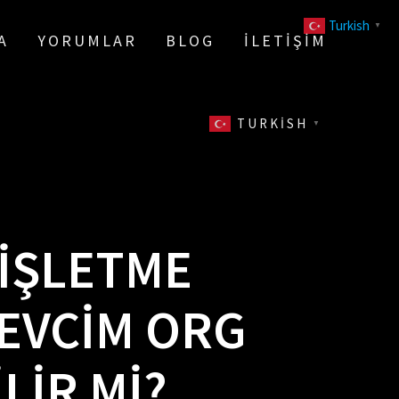
Turkish
▼
A
YORUMLAR
BLOG
İLETIŞIM
TURKISH
▼
 İŞLETME
EVCIM ORG
LIR MI?