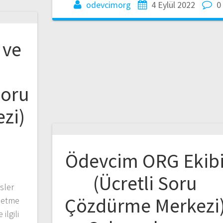
odevcimorg
4 Eylül 2022
0
 ve
G
Soru
zi)
ü
Ödevcim ORG Ekib
(Ücretli Soru
sler
Çözdürme Merkezi
şletme
ilgili