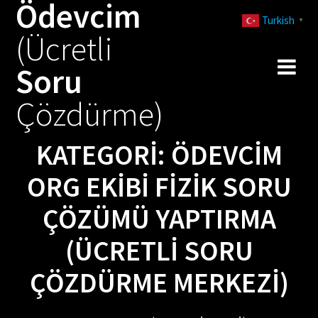
Ödevcim
Skip
Turkish
to
▼
(Ücretli
content
Soru
Çözdürme)
KATEGORI:
ÖDEVCIM
ORG EKIBI FIZIK SORU
ÇÖZÜMÜ YAPTIRMA
(ÜCRETLI SORU
ÇÖZDÜRME MERKEZI)