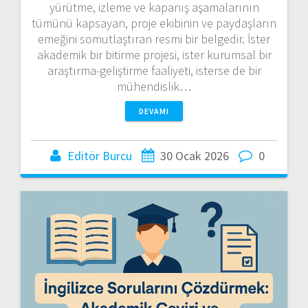
yürütme, izleme ve kapanış aşamalarının
tümünü kapsayan, proje ekibinin ve paydaşların
emeğini somutlaştıran resmi bir belgedir. İster
akademik bir bitirme projesi, ister kurumsal bir
araştırma-geliştirme faaliyeti, isterse de bir
mühendislik…
DEVAMI
Editör Burcu
30 Ocak 2026
0