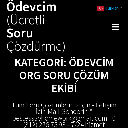
Ödevcim
Skip
Turkish
to
▼
(Ücretli
content
Soru
Çözdürme)
KATEGORI:
ÖDEVCIM
ORG SORU ÇÖZÜM
EKIBI
Tüm Soru Çözümleriniz İçin - İletişim
İçin Mail Gönderin *
bestessayhomework@gmail.com - 0
(312) 276 75 93 - 7/24 hizmet