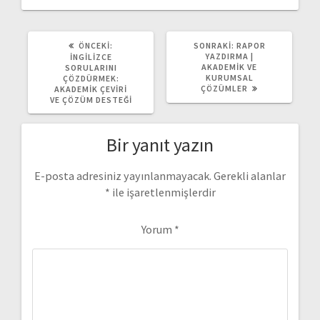
ÖNCEKI
SONRAKI
ÖNCEKI:
SONRAKI:
RAPOR
YAZI:
YAZI:
YAZDIRMA |
İNGILIZCE
AKADEMIK VE
SORULARINI
KURUMSAL
ÇÖZDÜRMEK:
ÇÖZÜMLER
AKADEMIK ÇEVIRI
VE ÇÖZÜM DESTEĞI
Bir yanıt yazın
E-posta adresiniz yayınlanmayacak.
Gerekli alanlar
*
ile işaretlenmişlerdir
Yorum
*