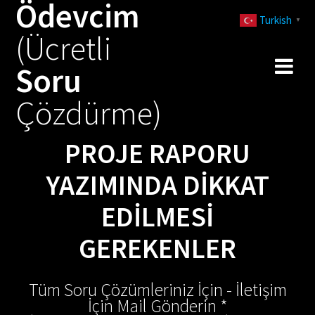
Ödevcim
Skip
Turkish
to
▼
(Ücretli
content
Soru
Çözdürme)
PROJE RAPORU
YAZIMINDA DIKKAT
EDILMESI
GEREKENLER
Tüm Soru Çözümleriniz İçin - İletişim
İçin Mail Gönderin *