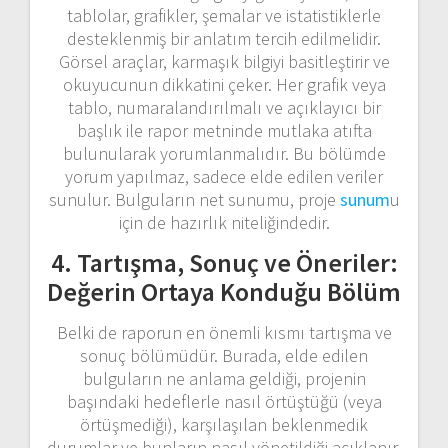
tablolar, grafikler, şemalar ve istatistiklerle
desteklenmiş bir anlatım tercih edilmelidir.
Görsel araçlar, karmaşık bilgiyi basitleştirir ve
okuyucunun dikkatini çeker. Her grafik veya
tablo, numaralandırılmalı ve açıklayıcı bir
başlık ile rapor metninde mutlaka atıfta
bulunularak yorumlanmalıdır. Bu bölümde
yorum yapılmaz, sadece elde edilen veriler
sunulur. Bulguların net sunumu, proje
sunum
u
için de hazırlık niteliğindedir.
4. Tartışma, Sonuç ve Öneriler:
Değerin Ortaya Konduğu Bölüm
Belki de raporun en önemli kısmı tartışma ve
sonuç bölümüdür. Burada, elde edilen
bulguların ne anlama geldiği, projenin
başındaki hedeflerle nasıl örtüştüğü (veya
örtüşmediği), karşılaşılan beklenmedik
durumlar ve bunların nasıl yönetildiği açıklanır.