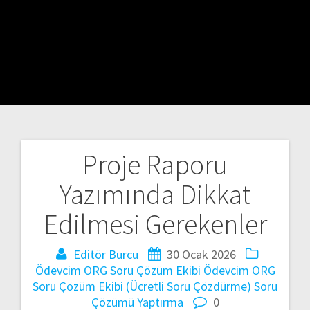
Proje Raporu
Yazı
Yazımında Dikkat
gezinmesi
Edilmesi Gerekenler
Editör Burcu
30 Ocak 2026
Ödevcim ORG Soru Çözüm Ekibi
Ödevcim ORG
Soru Çözüm Ekibi (Ücretli Soru Çözdürme) Soru
Çözümü Yaptırma
0