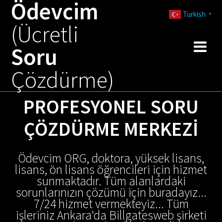
Ödevcim
Skip
Turkish
to
▼
(Ücretli
content
Soru
Çözdürme)
PROFESYONEL SORU
ÇÖZDÜRME MERKEZI
Ödevcim ORG, doktora, yüksek lisans,
lisans, ön lisans öğrencileri için hizmet
sunmaktadır. Tüm alanlardaki
sorunlarınızın çözümü için buradayız...
7/24 hizmet vermekteyiz... Tüm
işleriniz Ankara'da Billgatesweb şirketi