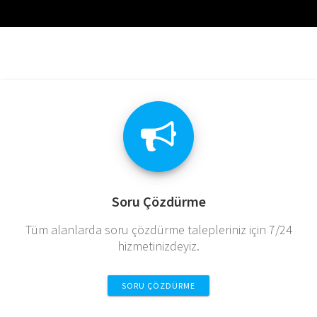
Soru Çözdürme
Tüm alanlarda soru çözdürme talepleriniz için 7/24
hizmetinizdeyiz.
SORU ÇÖZDÜRME