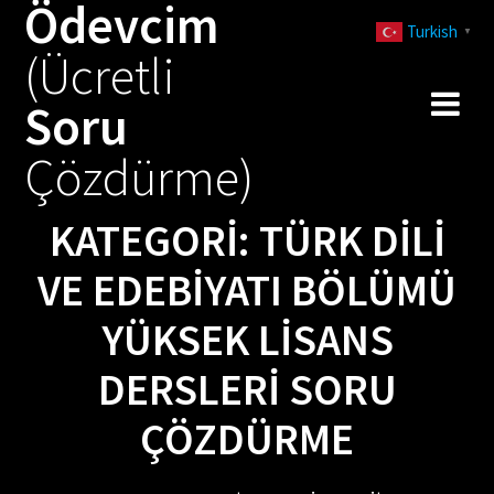
Ödevcim
Skip
Turkish
to
▼
(Ücretli
content
Soru
Çözdürme)
KATEGORI:
TÜRK DILI
VE EDEBIYATI BÖLÜMÜ
YÜKSEK LISANS
DERSLERI SORU
ÇÖZDÜRME