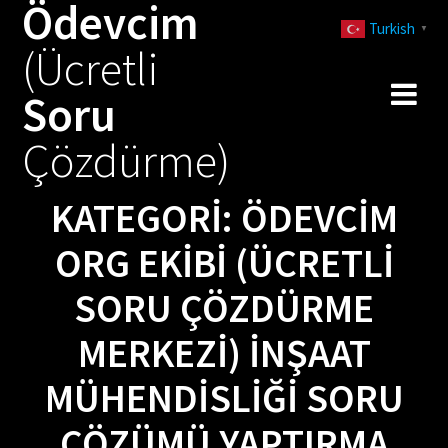
Ödevcim
Skip
Turkish
to
▼
(Ücretli
content
Soru
Çözdürme)
KATEGORI:
ÖDEVCIM
ORG EKIBI (ÜCRETLI
SORU ÇÖZDÜRME
MERKEZI) İNŞAAT
MÜHENDISLIĞI SORU
ÇÖZÜMÜ YAPTIRMA