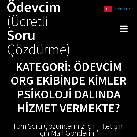
Ödevcim
Skip
Turkish
to
▼
(Ücretli
content
Soru
Çözdürme)
KATEGORI:
ÖDEVCIM
ORG EKIBINDE KIMLER
PSIKOLOJI DALINDA
HIZMET VERMEKTE?
Tüm Soru Çözümleriniz İçin - İletişim
İçin Mail Gönderin *