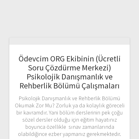
Ödevcim ORG Ekibinin (Ücretli
Soru Çözdürme Merkezi)
Psikolojik Danışmanlık ve
Rehberlik Bölümü Çalışmaları
Psikolojik Danışmanlık ve Rehberlik Bölümü
Okumak Zor Mu? Zorluk ya da kolaylık göreceli
bir kavramdır. Yani bölüm derslerinin pek çoğu
sözel dersler olduğu için eğitim hayatınız
boyunca özellikle sınav zamanlarında
olabildiğince ezber yapmanız gerekmektedir.