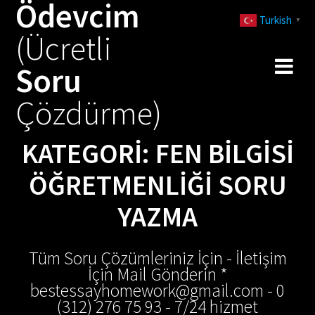
Ödevcim
Skip
Turkish
to
▼
(Ücretli
content
Soru
Çözdürme)
KATEGORI:
FEN BILGISI
ÖĞRETMENLIĞI SORU
YAZMA
Tüm Soru Çözümleriniz İçin - İletişim
İçin Mail Gönderin *
bestessayhomework@gmail.com - 0
(312) 276 75 93 - 7/24 hizmet