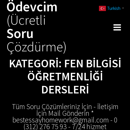
Ödevcim
Skip
Turkish
to
▼
(Ücretli
content
Soru
Çözdürme)
KATEGORI:
FEN BILGISI
ÖĞRETMENLIĞI
DERSLERI
Tüm Soru Çözümleriniz İçin - İletişim
İçin Mail Gönderin *
bestessayhomework@gmail.com - 0
(312) 276 75 93 - 7/24 hizmet