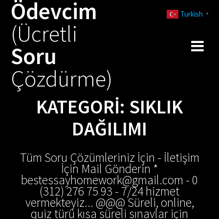
Ödevcim
Skip
Turkish
to
▼
(Ücretli
content
Soru
Çözdürme)
KATEGORI:
SIKLIK
DAĞILIMI
Tüm Soru Çözümleriniz İçin - İletişim
İçin Mail Gönderin *
bestessayhomework@gmail.com - 0
(312) 276 75 93 - 7/24 hizmet
vermekteyiz... @@@ Süreli, online,
quiz türü kısa süreli sınavlar için