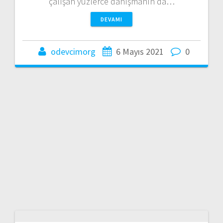
çalışan yüzlerce danışmanın da…
DEVAMI
odevcimorg
6 Mayıs 2021
0