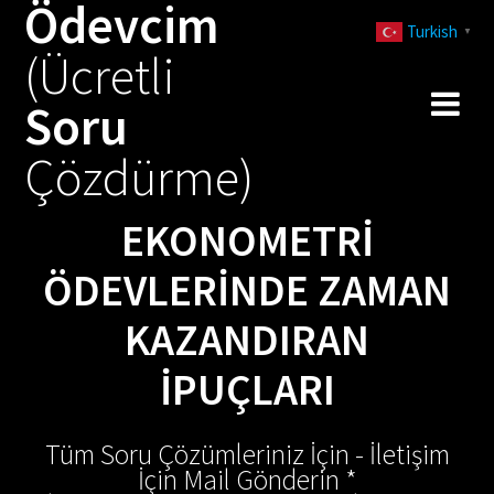
Ödevcim
Skip
Turkish
to
▼
(Ücretli
content
Soru
Çözdürme)
EKONOMETRI
ÖDEVLERINDE ZAMAN
KAZANDIRAN
İPUÇLARI
Tüm Soru Çözümleriniz İçin - İletişim
İçin Mail Gönderin *