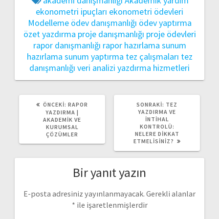
akademi danışmanlığı
Akademik yardım
ekonometri ipuçları
ekonometri ödevleri
Modelleme
ödev danışmanlığı
ödev yaptırma
özet yazdırma
proje danışmanlığı
proje ödevleri
rapor danışmanlığı
rapor hazırlama
sunum
hazırlama
sunum yaptırma
tez çalışmaları
tez
danışmanlığı
veri analizi
yazdırma hizmetleri
ÖNCEKI
SONRAKI
ÖNCEKI:
RAPOR
SONRAKI:
TEZ
YAZI:
YAZI:
YAZDIRMA VE
YAZDIRMA |
İNTIHAL
AKADEMIK VE
KONTROLÜ:
KURUMSAL
NELERE DIKKAT
ÇÖZÜMLER
ETMELISINIZ?
Bir yanıt yazın
E-posta adresiniz yayınlanmayacak.
Gerekli alanlar
*
ile işaretlenmişlerdir