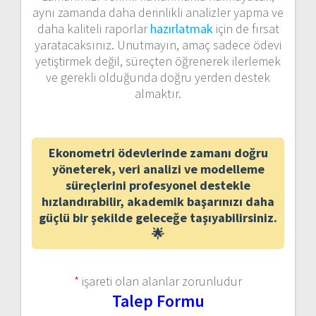
aynı zamanda daha derinlikli analizler yapma ve
daha kaliteli raporlar
hazırlatmak
için de fırsat
yaratacaksınız. Unutmayın, amaç sadece ödevi
yetiştirmek değil, süreçten öğrenerek ilerlemek
ve gerekli olduğunda doğru yerden destek
almaktır.
Ekonometri ödevlerinde zamanı doğru
yöneterek, veri analizi ve modelleme
süreçlerini profesyonel destekle
hızlandırabilir, akademik başarınızı daha
güçlü bir şekilde geleceğe taşıyabilirsiniz.
🌟
*
işareti olan alanlar zorunludur
Talep Formu