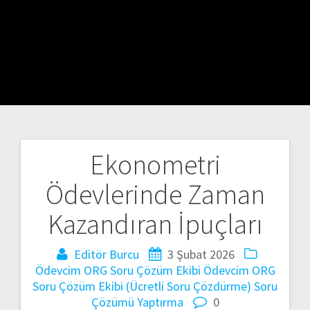
Ekonometri
Yazı
Ödevlerinde Zaman
gezinmesi
Kazandıran İpuçları
Editör Burcu
3 Şubat 2026
Ödevcim ORG Soru Çözüm Ekibi
Ödevcim ORG
Soru Çözüm Ekibi (Ücretli Soru Çözdürme) Soru
Çözümü Yaptırma
0