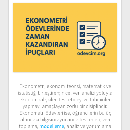
Ekonometri, ekonomi teorisi, matematik ve
istatistiği birleştiren; nicel veri analizi yoluyla
ekonomik ilişkileri test etmeyi ve tahminler
yapmayı amaçlayan zorlu bir disiplindir.
Ekonometri ödevleri ise, öğrencilerin bu üç
alandaki bilgisini aynı anda test eden, veri
toplama,
modelleme
, analiz ve yorumlama