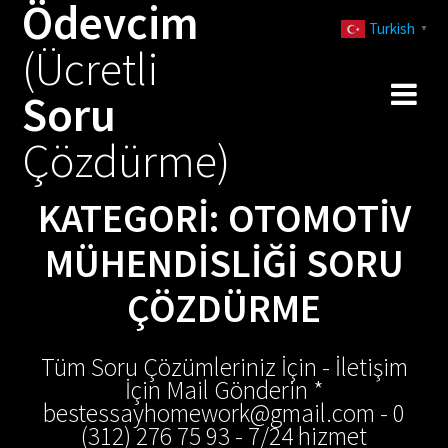
Ödevcim
Skip
Turkish
to
▼
(Ücretli
content
Soru
Çözdürme)
KATEGORI:
OTOMOTIV
MÜHENDISLIĞI SORU
ÇÖZDÜRME
Tüm Soru Çözümleriniz İçin - İletişim
İçin Mail Gönderin *
bestessayhomework@gmail.com - 0
(312) 276 75 93 - 7/24 hizmet