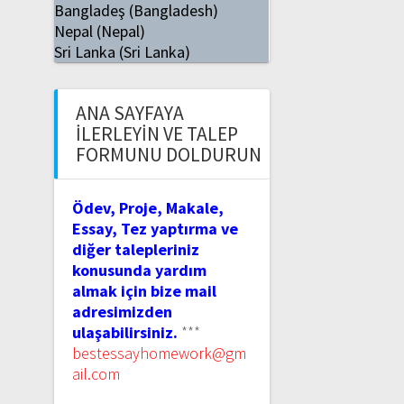
Bangladeş (Bangladesh)
Nepal (Nepal)
Sri Lanka (Sri Lanka)
ANA SAYFAYA
İLERLEYIN VE TALEP
FORMUNU DOLDURUN
Ödev, Proje, Makale,
Essay, Tez yaptırma ve
diğer talepleriniz
konusunda yardım
almak için bize mail
adresimizden
ulaşabilirsiniz.
***
bestessayhomework@gm
ail.com