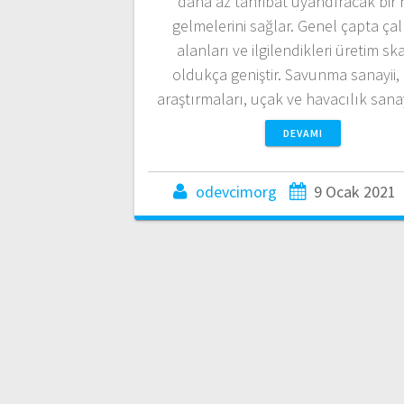
daha az tahribat uyandıracak bir 
gelmelerini sağlar. Genel çapta ça
alanları ve ilgilendikleri üretim sk
oldukça geniştir. Savunma sanayii,
araştırmaları, uçak ve havacılık sanay
DEVAMI
odevcimorg
9 Ocak 2021