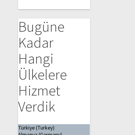
Bugüne
Kadar
Hangi
Ülkelere
Hizmet
Verdik
Türkiye (Turkey)
Almanya (Germany)