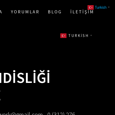
Turkish
▼
A
YORUMLAR
BLOG
İLETIŞIM
TURKISH
▼
DISLIĞI
E
ework@gmail.com - 0 (312) 276