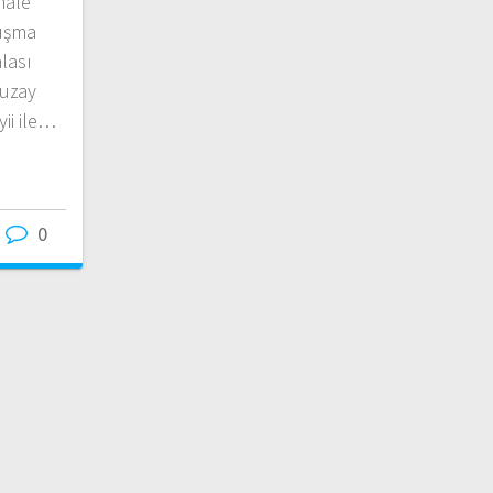
hale
lışma
alası
 uzay
ii ile…
0