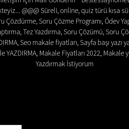
teyiz... @@@ Süreli, online, quiz türü kısa sü
Soru Çözdürme, Soru Çözme Programı, Ödev Y
 Yaptırma, Tez Yazdırma, Soru Çözümü, Soru 
DIRMA, Seo makale fiyatları, Sayfa başı yazı y
e YAZDIRMA, Makale Fiyatları 2022, Makale y
Yazdırmak İstiyorum