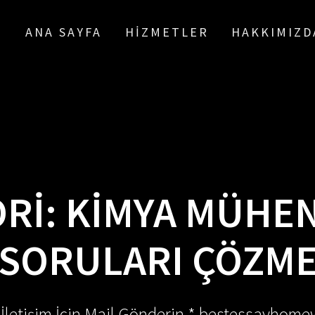
ANA SAYFA
HIZMETLER
HAKKIMIZD
RI:
KIMYA MÜHEN
SORULARI ÇÖZM
 İletişim İçin Mail Gönderin * bestessayhom