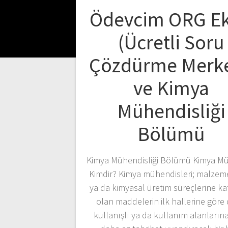
Ödevcim ORG Ek
(Ücretli Soru
Çözdürme Merke
ve Kimya
Mühendisliği
Bölümü
Kimya Mühendisliği Bölümü Kimya Mü
Kimdir? Kimya mühendisleri; malzem
ya da kimyasal üretim süreçlerine ka
olan maddelerin ilk hallerine göre
kullanışlı ya da kullanım alanların