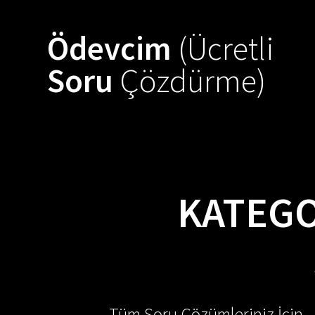
Skip
to
Ödevcim
(Ücretli
content
Soru
Çözdürme)
KATEGO
Tüm Soru Çözümleriniz İçin -