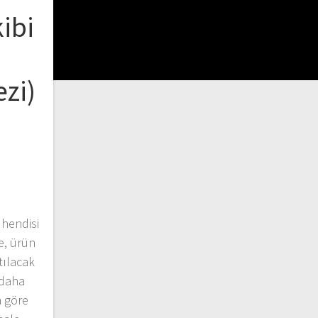
ibi
zi)
hendisi
e, ürün
tılacak
 daha
a göre