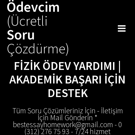
Ödevcim
Skip
to
(Ücretli
content
Soru
Çözdürme)
FIZIK ÖDEV YARDIMI |
AKADEMIK BAŞARI İÇIN
DESTEK
Tüm Soru Çözümleriniz İçin - İletişim
İçin Mail Gönderin *
bestessayhomework@gmail.com - 0
(312) 276 75 93 - 7/24 hizmet