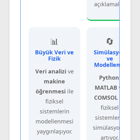
açıklamalar.
📊
🔄
Büyük Veri ve
Simülasyon
Fizik
ve
Modelleme
Veri analizi
ve
Python
,
makine
MATLAB
ve
öğrenmesi
ile
COMSOL
ile
fiziksel
fiziksel
sistemlerin
sistemlerin
modellenmesi
simülasyonu
yaygınlaşıyor.
artıyor.