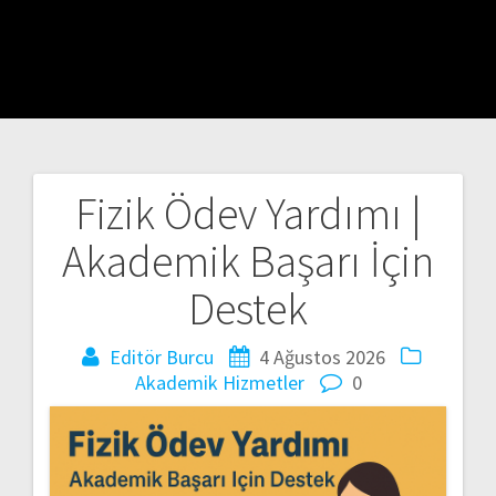
Fizik Ödev Yardımı |
Yazı
Akademik Başarı İçin
gezinmesi
Destek
Editör Burcu
4 Ağustos 2026
Akademik Hizmetler
0