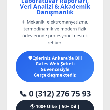
Laboratuvar Raporları,
Veri Analizi & Akademik
Danışmanlık
⚛️ Mekanik, elektromanyetizma,
termodinamik ve modern fizik
ödevlerinde profesyonel destek
rehberi
🛡️ İşleriniz Ankara’da Bill
Gates Web Şirketi
Güvencesiyle
Gerçekleşmektedir.
📞 0 (312) 276 75 93
🌎 100+ Ülke | 50+ Dil |