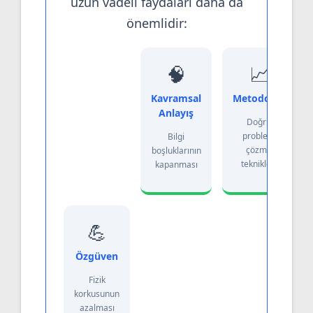
uzun vadeli faydaları daha da
önemlidir:
🧠
📈
Kavramsal
Metodoloji
Anlayış
Doğru
problem
Bilgi
çözme
boşluklarının
teknikleri
kapanması
💪
Özgüven
Fizik
korkusunun
azalması