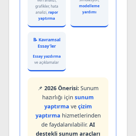
Veri analizi,
modelleme
grafikler, hata
yardımı
analizi,
rapor
yaptırma
📝 Kavramsal
Essay’ler
Essay yazdırma
ve açıklamalar
📌
2026 Önerisi:
Sunum
hazırlığı için
sunum
yaptırma
ve
çizim
yaptırma
hizmetlerinden
de faydalanılabilir.
AI
destekli sunum araçları