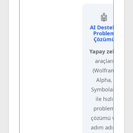
🤖
AI Destekli
Problem
Çözümü
Yapay zeka
araçları
(Wolfram
Alpha,
Symbolab)
ile hızlı
problem
çözümü ve
adım adım