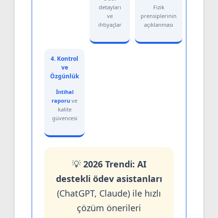
detayları
Fizik
Proble
ve
prensiplerinin
çözümü 
ihtiyaçlar
açıklanması
açıklamal
4. Kontrol
ve
Özgünlük
İntihal
raporu
ve
kalite
güvencesi
💡
2026 Trendi:
AI
destekli ödev asistanları
(ChatGPT, Claude) ile hızlı
çözüm önerileri