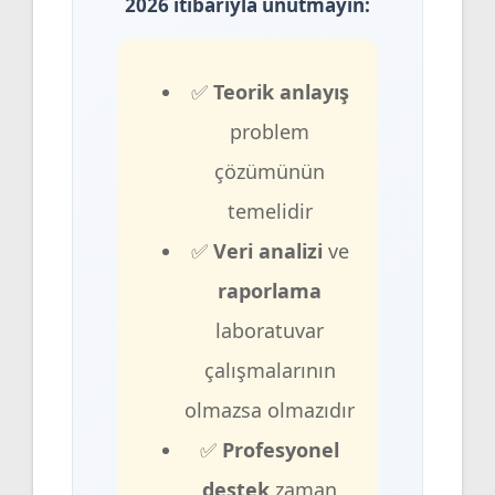
2026 itibarıyla unutmayın:
✅
Teorik anlayış
problem
çözümünün
temelidir
✅
Veri analizi
ve
raporlama
laboratuvar
çalışmalarının
olmazsa olmazıdır
✅
Profesyonel
destek
zaman