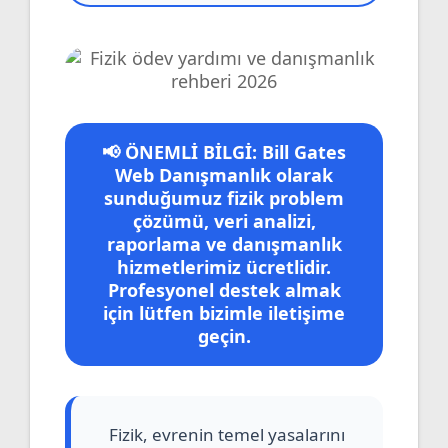
📢 ÖNEMLİ BİLGİ:
Bill Gates
Web Danışmanlık
olarak
sunduğumuz
fizik problem
çözümü, veri analizi,
raporlama ve danışmanlık
hizmetlerimiz ücretlidir
.
Profesyonel destek almak
için lütfen bizimle iletişime
geçin.
Fizik, evrenin temel yasalarını