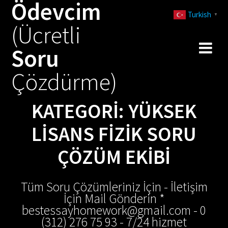
Ödevcim
Skip
Turkish
to
▼
(Ücretli
content
Soru
Çözdürme)
KATEGORI:
YÜKSEK
LISANS FIZIK SORU
ÇÖZÜM EKIBI
Tüm Soru Çözümleriniz İçin - İletişim
İçin Mail Gönderin *
bestessayhomework@gmail.com - 0
(312) 276 75 93 - 7/24 hizmet