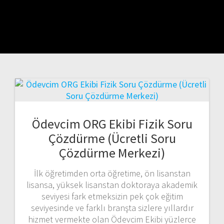
Ödevcim ORG Ekibi Fizik Soru
Çözdürme (Ücretli Soru
Çözdürme Merkezi)
İlk öğretimden orta öğretime, ön lisanstan
lisansa, yüksek lisanstan doktoraya akademik
seviyesi fark etmeksizin pek çok eğitim
seviyesinde ve farklı branşta sizlere yıllardır
hizmet vermekte olan Ödevcim Ekibi yüzlerce