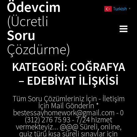
Ödevcim
Skip
Turkish
to
▼
(Ücretli
content
Soru
Çözdürme)
KATEGORI:
COĞRAFYA
– EDEBIYAT İLIŞKISI
Tüm Soru Çözümleriniz İçin - İletişim
İçin Mail Gönderin *
bestessayhomework@gmail.com - 0
(312) 276 75 93 - 7/24 hizmet
vermekteyiz... @@@ Süreli, online,
quiz türü kısa süreli sınavlar için