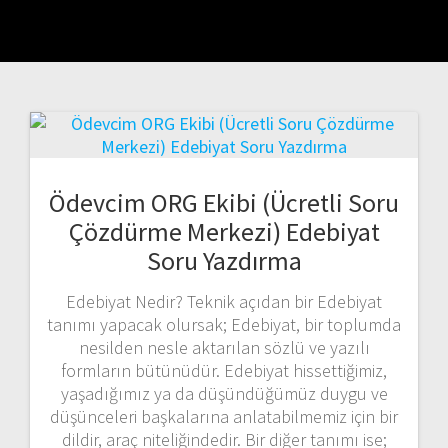
Ödevcim ORG Ekibi (Ücretli Soru
Çözdürme Merkezi) Edebiyat
Soru Yazdırma
Edebiyat Nedir? Teknik açıdan bir Edebiyat
tanımı yapacak olursak; Edebiyat, bir toplumda
nesilden nesle aktarılan sözlü ve yazılı
formların bütünüdür. Edebiyat hissettiğimiz,
yaşadığımız ya da düşündüğümüz duygu ve
düşünceleri başkalarına anlatabilmemiz için bir
dildir, araç niteliğindedir. Bir diğer tanımı ise;