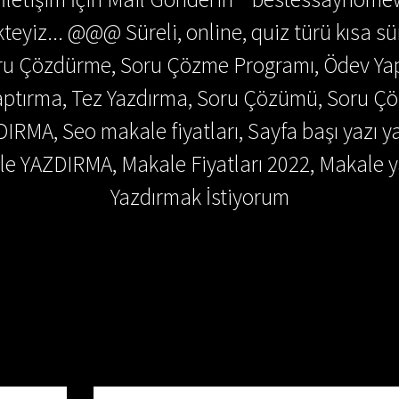
teyiz... @@@ Süreli, online, quiz türü kısa sü
Soru Çözdürme, Soru Çözme Programı, Ödev Y
 Yaptırma, Tez Yazdırma, Soru Çözümü, Soru 
DIRMA, Seo makale fiyatları, Sayfa başı yazı y
e YAZDIRMA, Makale Fiyatları 2022, Makale y
Yazdırmak İstiyorum