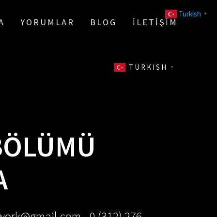
Turkish
▼
A
YORUMLAR
BLOG
İLETIŞIM
TURKISH
▼
 BÖLÜMÜ
A
ework@gmail.com - 0 (312) 276