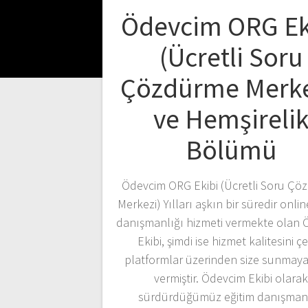
Ödevcim ORG Ek
(Ücretli Soru
Çözdürme Merke
ve Hemşireli
Bölümü
Ödevcim ORG Ekibi (Ücretli Soru Çö
Merkezi) Yılları aşkın bir süredir onlin
danışmanlığı hizmeti vermekte olan 
Ekibi, şimdi ise hizmet kalitesini çeş
platformlar üzerinden size sunmaya
vermiştir. Ödevcim Ekibi olarak
sürdürdüğümüz eğitim danışmanl