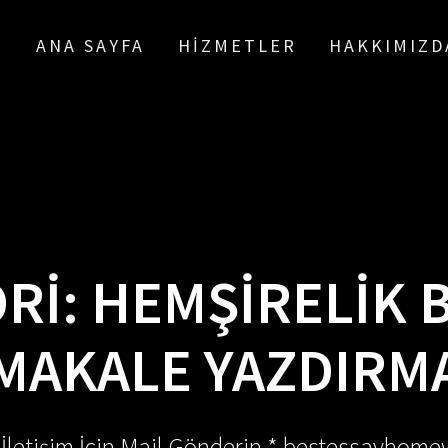
ANA SAYFA
HIZMETLER
HAKKIMIZD
RI:
HEMŞIRELIK
MAKALE YAZDIRM
 İletişim İçin Mail Gönderin * bestessayhom