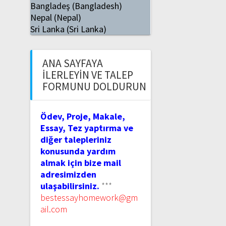
Bangladeş (Bangladesh)
Nepal (Nepal)
Sri Lanka (Sri Lanka)
ANA SAYFAYA
İLERLEYIN VE TALEP
FORMUNU DOLDURUN
Ödev, Proje, Makale,
Essay, Tez yaptırma ve
diğer talepleriniz
konusunda yardım
almak için bize mail
adresimizden
ulaşabilirsiniz.
***
bestessayhomework@gm
ail.com