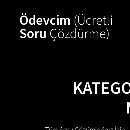
Skip
to
Ödevcim
(Ücretli
content
Soru
Çözdürme)
KATEGO
Tüm Soru Çözümleriniz İçin -