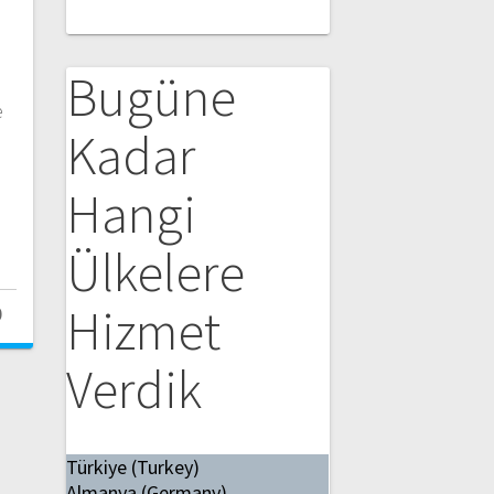
Bugüne
e
Kadar
Hangi
Ülkelere
Hizmet
0
Verdik
Türkiye (Turkey)
Almanya (Germany)