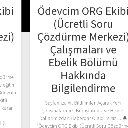
ibi
Ödevcim ORG Ekib
(Ücretli Soru
zi)
Çözdürme Merkezi
k
Çalışmaları ve
Ebelik Bölümü
Hakkında
zdürme
Bilgilendirme
e eğitim
Ödevcim
itli
Sayfamıza Ait Bildirimleri Açarak Yeni
 karar
Çalışmalarımız, Branşlarımız ve Hizmet
Dallarımızdan Haberdar Olabilirsiniz… 🔔
ığı
“Ödevcim ORG Ekibi (Ücretli Soru Çözdürm