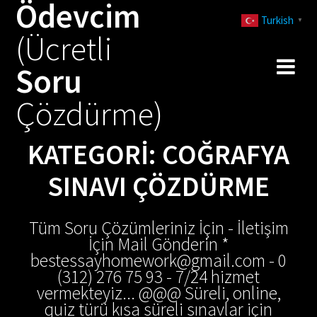
Ödevcim
Skip
Turkish
to
▼
(Ücretli
content
Soru
Çözdürme)
KATEGORI:
COĞRAFYA
SINAVI ÇÖZDÜRME
Tüm Soru Çözümleriniz İçin - İletişim
İçin Mail Gönderin *
bestessayhomework@gmail.com - 0
(312) 276 75 93 - 7/24 hizmet
vermekteyiz... @@@ Süreli, online,
quiz türü kısa süreli sınavlar için