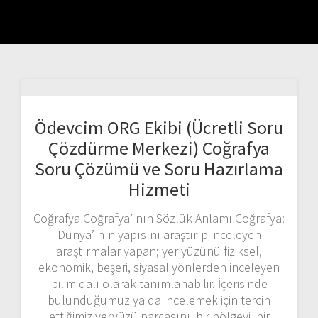
Ödevcim ORG Ekibi (Ücretli Soru
Çözdürme Merkezi) Coğrafya
Soru Çözümü ve Soru Hazırlama
Hizmeti
Coğrafya Coğrafya’ nın Sözlük Anlamı Coğrafya:
Dünya’ nın yapısını araştırıp inceleyen
araştırmalar yapan; yer yüzünü fiziksel,
ekonomik, beşeri, siyasal yönlerden inceleyen
bilim dalı olarak tanımlanabilir. İçerisinde
bulunduğumuz ya da incelemek için tercih
ettiğimiz yeryüzü parçasını, bir bölgeyi, bir