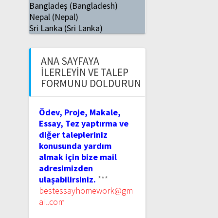
Bangladeş (Bangladesh)
Nepal (Nepal)
Sri Lanka (Sri Lanka)
ANA SAYFAYA
İLERLEYIN VE TALEP
FORMUNU DOLDURUN
Ödev, Proje, Makale,
Essay, Tez yaptırma ve
diğer talepleriniz
konusunda yardım
almak için bize mail
adresimizden
ulaşabilirsiniz.
***
bestessayhomework@gm
ail.com