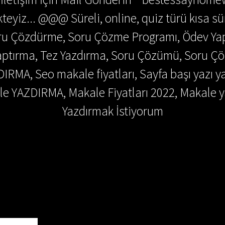
teyiz... @@@ Süreli, online, quiz türü kısa sü
Soru Çözdürme, Soru Çözme Programı, Ödev Y
 Yaptırma, Tez Yazdırma, Soru Çözümü, Soru 
DIRMA, Seo makale fiyatları, Sayfa başı yazı y
e YAZDIRMA, Makale Fiyatları 2022, Makale y
Yazdırmak İstiyorum