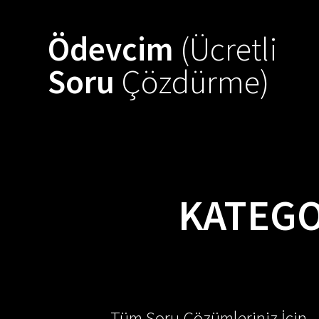
Skip
to
Ödevcim
(Ücretli
content
Soru
Çözdürme)
KATEGO
Tüm Soru Çözümleriniz İçin -