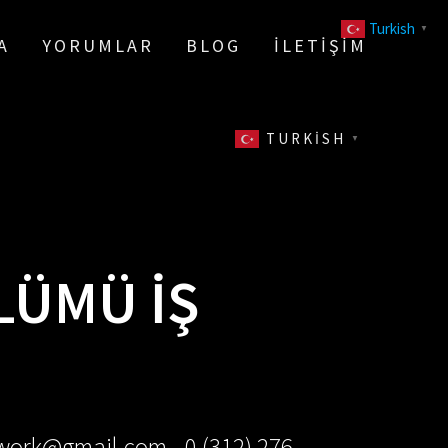
Turkish
▼
A
YORUMLAR
BLOG
İLETIŞIM
TURKISH
▼
LÜMÜ IŞ
ework@gmail.com - 0 (312) 276