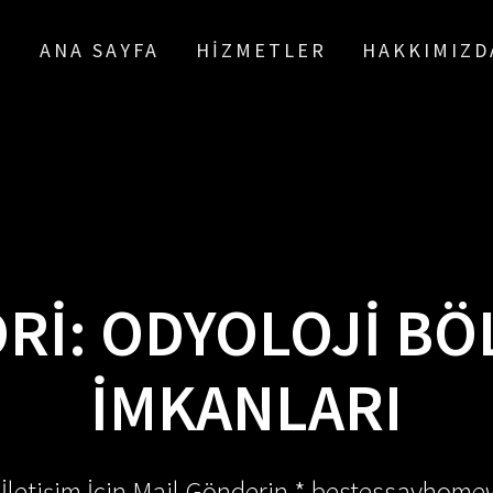
ANA SAYFA
HIZMETLER
HAKKIMIZD
RI:
ODYOLOJI BÖ
IMKANLARI
 İletişim İçin Mail Gönderin * bestessayhom