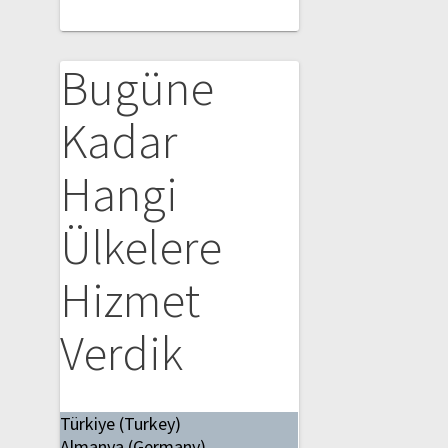
Bugüne
Kadar
Hangi
Ülkelere
Hizmet
Verdik
Türkiye (Turkey)
Almanya (Germany)