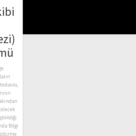
ibi
zi)
ümü
ge
ların
tedavisi,
rının
 yakından
bilecek
irildiği
da Bilgi
özdürme