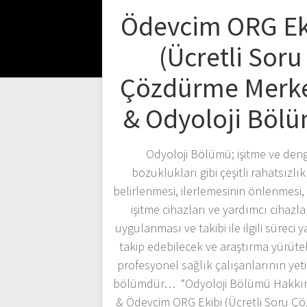
Ödevcim ORG Ek
(Ücretli Soru
Çözdürme Merke
& Odyoloji Böl
Odyoloji Bölümü; işitme ve den
bozuklukları gibi çeşitli rahatsızlık
belirlenmesi, ilerlemesinin önlenmesi, 
işitme cihazları ve yardımcı cihazla
uygulanması ve takibi ile ilgili süreci
takip edebilecek ve araştırma yürüte
profesyonel sağlık çalışanlarının yetişt
bölümdür… “Odyoloji Bölümü Hakkın
& Ödevcim ORG Ekibi (Ücretli Soru Ç