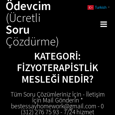
Ödevcim
Skip
Turkish
to
▼
(Ücretli
content
Soru
Çözdürme)
KATEGORI:
FIZYOTERAPISTLIK
MESLEĞI NEDIR?
Tüm Soru Çözümleriniz İçin - İletişim
İçin Mail Gönderin *
bestessayhomework@gmail.com - 0
(312) 276 75 93 - 7/24 hizmet