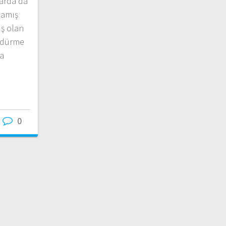
larda da
lamış
ş olan
zdürme
da
0