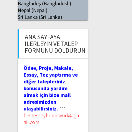
Bangladeş (Bangladesh)
Nepal (Nepal)
Sri Lanka (Sri Lanka)
ANA SAYFAYA
İLERLEYIN VE TALEP
FORMUNU DOLDURUN
Ödev, Proje, Makale,
Essay, Tez yaptırma ve
diğer talepleriniz
konusunda yardım
almak için bize mail
adresimizden
ulaşabilirsiniz.
***
bestessayhomework@gm
ail.com