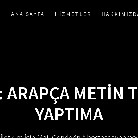
ANA SAYFA
HIZMETLER
HAKKIMIZD
:
ARAPÇA METIN 
YAPTIMA
 İletişim İçin Mail Gönderin * bestessayhom