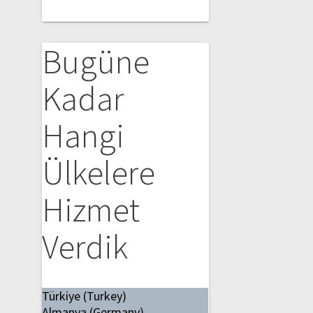
Bugüne
Kadar
Hangi
Ülkelere
Hizmet
Verdik
Türkiye (Turkey)
Almanya (Germany)