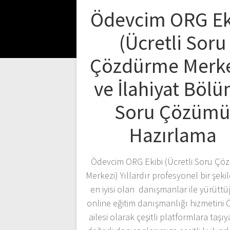
Ödevcim ORG Ek
(Ücretli Soru
Çözdürme Merke
ve İlahiyat Böl
Soru Çözüm
Hazırlama
Ödevcim ORG Ekibi (Ücretli Soru Çö
Merkezi) Yıllardır profesyonel bir şekil
en iyisi olan danışmanlar ile yürüt
online eğitim danışmanlığı hizmetini
ailesi olarak çeşitli platformlara taşıy