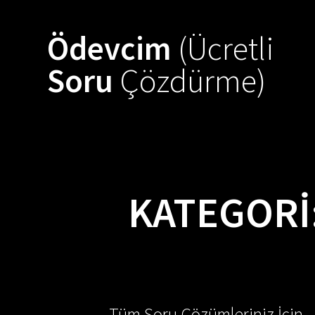
Skip
to
Ödevcim
(Ücretli
content
Soru
Çözdürme)
KATEGORI
Tüm Soru Çözümleriniz İçin -