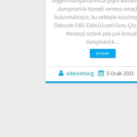
değerli danışanlarımıza çeşitli kulvar
danışmanlık hizmeti vermeyi amaç
bulunmaktayız, bu sebeple kurulmu
Ödevcim ORG Ekibi (Ücretli Soru Çö
Merkezi) sizlere pek çok konu
danışmanlık…
DEVAMI
odevcimorg
5 Ocak 2021