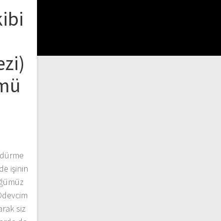
ibi
zi)
ümü
ü
zdürme
de işinin
tüğümüz
 Ödevcim
arak siz