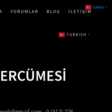
Turkish
▼
A
YORUMLAR
BLOG
İLETIŞIM
TURKISH
▼
TERCÜMESI
ework@gmail.com - 0 (312) 276