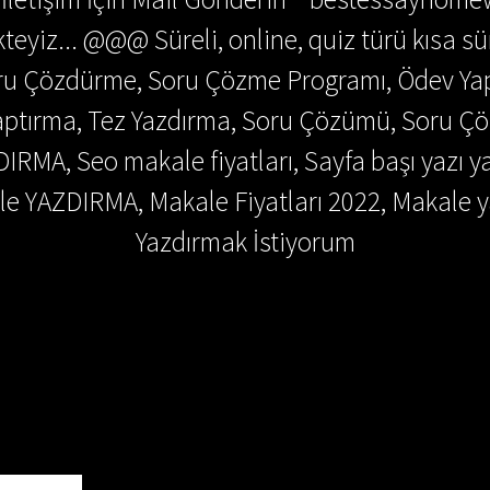
teyiz... @@@ Süreli, online, quiz türü kısa sü
Soru Çözdürme, Soru Çözme Programı, Ödev Y
 Yaptırma, Tez Yazdırma, Soru Çözümü, Soru 
DIRMA, Seo makale fiyatları, Sayfa başı yazı y
e YAZDIRMA, Makale Fiyatları 2022, Makale y
Yazdırmak İstiyorum