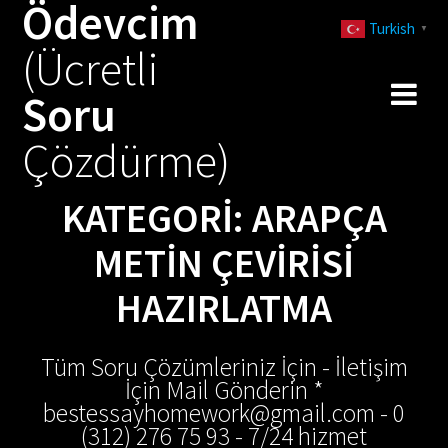
Ödevcim
Skip
Turkish
to
▼
(Ücretli
content
Soru
Çözdürme)
KATEGORI:
ARAPÇA
METIN ÇEVIRISI
HAZIRLATMA
Tüm Soru Çözümleriniz İçin - İletişim
İçin Mail Gönderin *
bestessayhomework@gmail.com - 0
(312) 276 75 93 - 7/24 hizmet