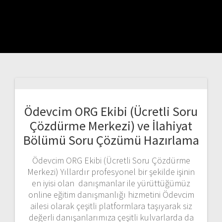
Ödevcim ORG Ekibi (Ücretli Soru
Çözdürme Merkezi) ve İlahiyat
Bölümü Soru Çözümü Hazırlama
Ödevcim ORG Ekibi (Ücretli Soru Çözdürme
Merkezi) Yıllardır profesyonel bir şekilde işinin
en iyisi olan danışmanlar ile yürüttüğümüz
online eğitim danışmanlığı hizmetini Ödevcim
ailesi olarak çeşitli platformlara taşıyarak siz
değerli danışanlarımıza çeşitli kulvarlarda da