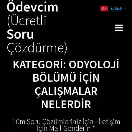
Ödevcim
Skip
Turkish
to
▼
(Ücretli
content
Soru
Çözdürme)
KATEGORI:
ODYOLOJI
BÖLÜMÜ IÇIN
ÇALIŞMALAR
NELERDIR
Tüm Soru Çözümleriniz İçin - İletişim
İçin Mail Gönderin *