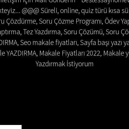
teyiz... @@@ Süreli, online, quiz türü kısa sü
Soru Çözdürme, Soru Çözme Programı, Ödev Y
 Yaptırma, Tez Yazdırma, Soru Çözümü, Soru 
DIRMA, Seo makale fiyatları, Sayfa başı yazı y
e YAZDIRMA, Makale Fiyatları 2022, Makale y
Yazdırmak İstiyorum