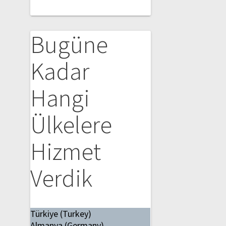
Bugüne
Kadar
Hangi
Ülkelere
Hizmet
Verdik
Türkiye (Turkey)
Almanya (Germany)