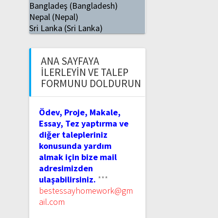
Bangladeş (Bangladesh)
Nepal (Nepal)
Sri Lanka (Sri Lanka)
ANA SAYFAYA
İLERLEYIN VE TALEP
FORMUNU DOLDURUN
Ödev, Proje, Makale,
Essay, Tez yaptırma ve
diğer talepleriniz
konusunda yardım
almak için bize mail
adresimizden
ulaşabilirsiniz.
***
bestessayhomework@gm
ail.com