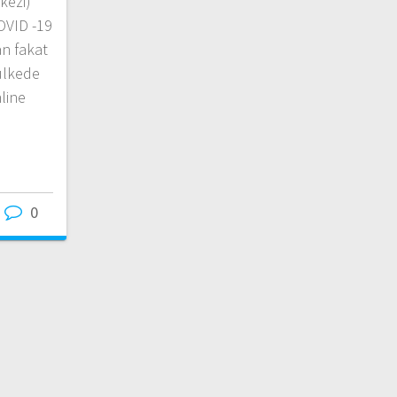
kezi)
OVID -19
n fakat
ülkede
line
0