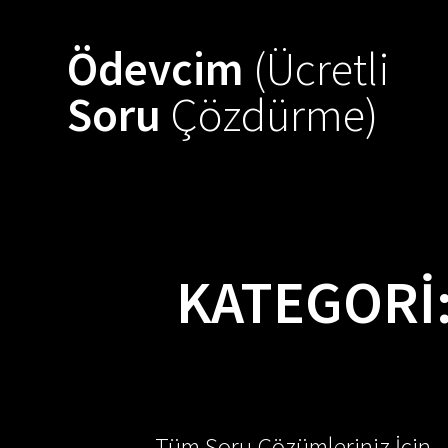
Skip
to
Ödevcim
(Ücretli
content
Soru
Çözdürme)
KATEGORI
Tüm Soru Çözümleriniz İçin -