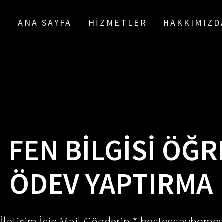
ANA SAYFA
HIZMETLER
HAKKIMIZD
:
FEN BILGISI ÖĞ
ÖDEV YAPTIRMA
 İletişim İçin Mail Gönderin * bestessayhom