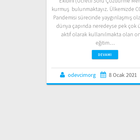
Ekibini (Ücretli Soru Çözdürme Mer
kurmuş bulunmaktayız. Ülkemizde C
Pandemisi sürecinde yaygınlaşmış ola
dünya çapında neredeyse pek çok 
aktif olarak kullanılmakta olan on
eğitim…
DEVAMI
odevcimorg
8 Ocak 2021