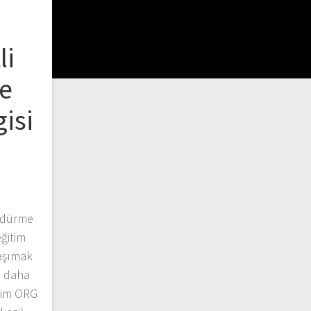
G
li
e
isi
zdürme
ğitim
taşımak
e daha
cim ORG