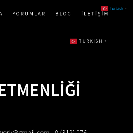
Turkish
▼
A
YORUMLAR
BLOG
İLETIŞIM
TURKISH
▼
RETMENLIĞI
ework@gmail.com - 0 (312) 276