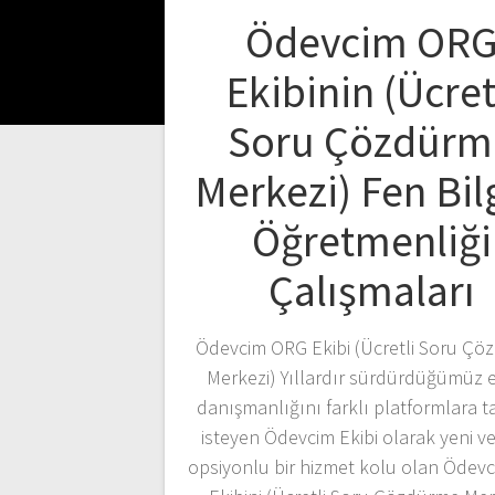
Ödevcim OR
Ekibinin (Ücret
Soru Çözdürm
Merkezi) Fen Bilg
Öğretmenliği
Çalışmaları
Ödevcim ORG Ekibi (Ücretli Soru Çö
Merkezi) Yıllardır sürdürdüğümüz e
danışmanlığını farklı platformlara 
isteyen Ödevcim Ekibi olarak yeni v
opsiyonlu bir hizmet kolu olan Ödev