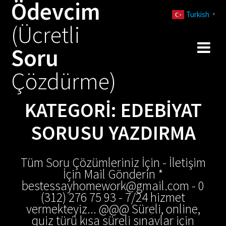
Ödevcim
Skip
Turkish
to
▼
(Ücretli
content
Soru
Çözdürme)
KATEGORI:
EDEBIYAT
SORUSU YAZDIRMA
Tüm Soru Çözümleriniz İçin - İletişim
İçin Mail Gönderin *
bestessayhomework@gmail.com - 0
(312) 276 75 93 - 7/24 hizmet
vermekteyiz... @@@ Süreli, online,
quiz türü kısa süreli sınavlar için