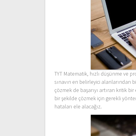
TYT Matematik, hızlı düşünme ve pr
sınavın en belirleyici alanlarından 
çözmek de başarıyı artıran kritik bir
bir şekilde çözmek için gerekli yöntem
hataları ele alacağız.