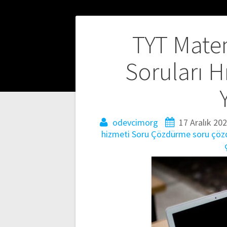
Yazı
TYT Mate
gezinmesi
Soruları H
odevcimorg
17 Aralık 20
hizmeti
Soru Çözdürme
soru çö