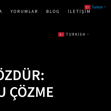
Turkish
▼
A
YORUMLAR
BLOG
İLETIŞIM
TURKISH
▼
ÖZDÜR:
RU ÇÖZME