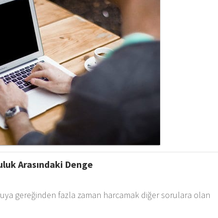
luk Arasındaki Denge
soruya gereğinden fazla zaman harcamak diğer sorulara olan
.