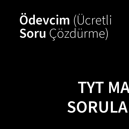
Skip
to
Ödevcim
(Ücretli
content
Soru
Çözdürme)
TYT M
SORULAR