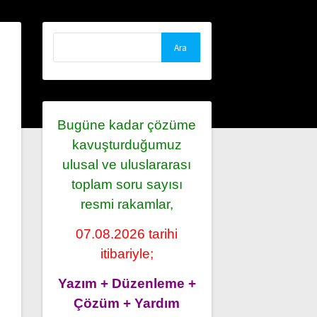
Arama:
Bugüne kadar çözüme
kavuşturduğumuz
ulusal ve uluslararası
toplam soru sayısı
resmi rakamlar,
07.08.2026 tarihi
itibariyle;
Yazım + Düzenleme +
Çözüm + Yardım