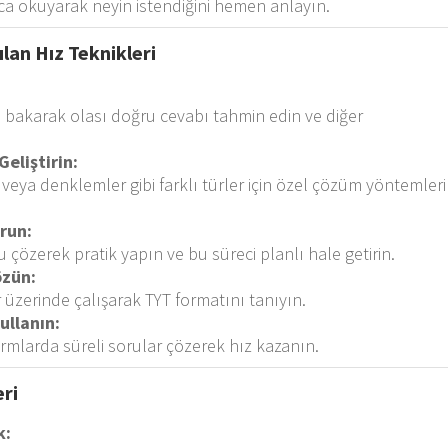
ca okuyarak neyin istendiğini hemen anlayın.
lan Hız Teknikleri
 bakarak olası doğru cevabı tahmin edin ve diğer
Geliştirin:
 veya denklemler gibi farklı türler için özel çözüm yöntemleri
run:
u çözerek pratik yapın ve bu süreci planlı hale getirin.
özün:
üzerinde çalışarak TYT formatını tanıyın.
llanın:
rmlarda süreli sorular çözerek hız kazanın.
eri
k: