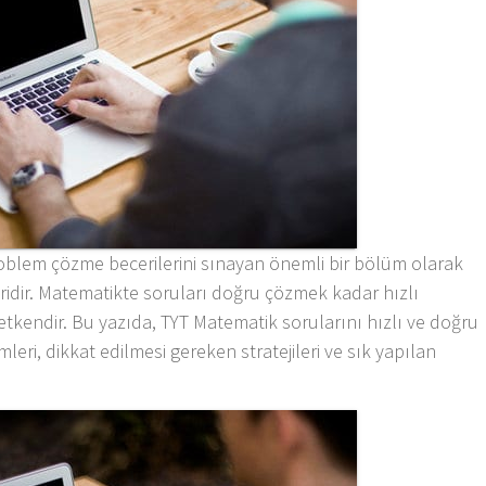
oblem çözme becerilerini sınayan önemli bir bölüm olarak
biridir. Matematikte soruları doğru çözmek kadar hızlı
 etkendir. Bu yazıda, TYT Matematik sorularını hızlı ve doğru
leri, dikkat edilmesi gereken stratejileri ve sık yapılan