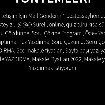
 İletişim İçin Mail Gönderin * bestessayhom
teyiz... @@@ Süreli, online, quiz türü kısa sü
Soru Çözdürme, Soru Çözme Programı, Ödev Y
 Yaptırma, Tez Yazdırma, Soru Çözümü, Soru 
DIRMA, Seo makale fiyatları, Sayfa başı yazı y
e YAZDIRMA, Makale Fiyatları 2022, Makale y
Yazdırmak İstiyorum