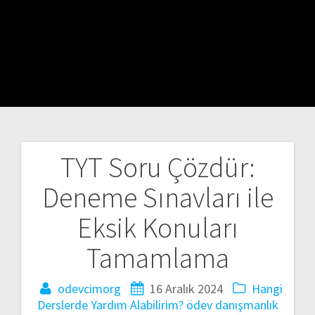
TYT Soru Çözdür:
Yazı
Deneme Sınavları ile
gezinmesi
Eksik Konuları
Tamamlama
odevcimorg
16 Aralık 2024
Hangi
Derslerde Yardım Alabilirim?
ödev danışmanlık