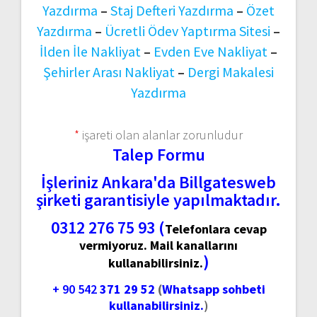
Yazdırma
–
Staj Defteri Yazdırma
–
Özet
Yazdırma
–
Ücretli Ödev Yaptırma Sitesi
–
İlden İle Nakliyat
–
Evden Eve Nakliyat
–
Şehirler Arası Nakliyat
–
Dergi Makalesi
Yazdırma
*
işareti olan alanlar zorunludur
Talep Formu
İşleriniz Ankara'da Billgatesweb
şirketi garantisiyle yapılmaktadır.
0312 276 75 93 (
Telefonlara cevap
vermiyoruz. Mail kanallarını
)
kullanabilirsiniz.
+ 90 542
371 29 52
(
Whatsapp sohbeti
kullanabilirsiniz.
)