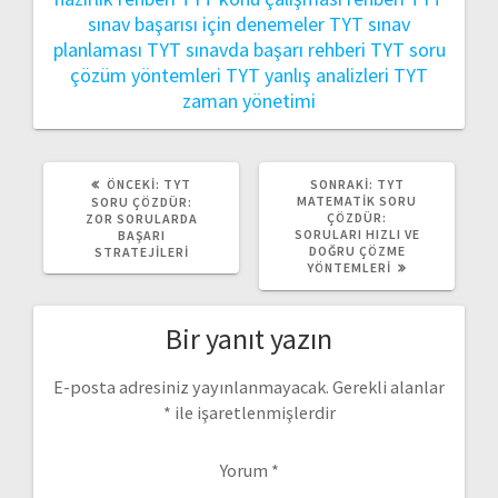
sınav başarısı için denemeler
TYT sınav
planlaması
TYT sınavda başarı rehberi
TYT soru
çözüm yöntemleri
TYT yanlış analizleri
TYT
zaman yönetimi
ÖNCEKI
SONRAKI
ÖNCEKI:
TYT
SONRAKI:
TYT
YAZI:
YAZI:
MATEMATIK SORU
SORU ÇÖZDÜR:
ÇÖZDÜR:
ZOR SORULARDA
SORULARI HIZLI VE
BAŞARI
DOĞRU ÇÖZME
STRATEJILERI
YÖNTEMLERI
Bir yanıt yazın
E-posta adresiniz yayınlanmayacak.
Gerekli alanlar
*
ile işaretlenmişlerdir
Yorum
*