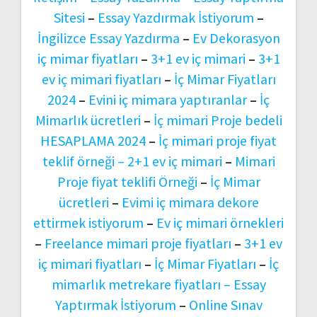
Sitesi
–
Essay Yazdırmak İstiyorum
–
İngilizce Essay Yazdırma
–
Ev Dekorasyon
iç mimar fiyatları
–
3+1 ev iç mimari
–
3+1
ev iç mimari fiyatları
–
İç Mimar Fiyatları
2024
–
Evini iç mimara yaptıranlar
–
İç
Mimarlık ücretleri
–
İç mimari Proje bedeli
HESAPLAMA 2024
–
İç mimari proje fiyat
teklif örneği –
2+1 ev iç mimari
–
Mimari
Proje fiyat teklifi Örneği
–
İç Mimar
ücretleri
–
Evimi iç mimara dekore
ettirmek istiyorum
–
Ev iç mimari örnekleri
–
Freelance mimari proje fiyatları
–
3+1 ev
iç mimari fiyatları
–
İç Mimar Fiyatları
–
İç
mimarlık metrekare fiyatları –
Essay
Yaptırmak İstiyorum
–
Online Sınav