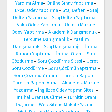
Yardımı Alma
–
Online Sınav Yaptırma
–
Excel Ödev Yaptırma
–
Staj Defteri
–
Staj
Defteri Yazdırma
–
Staj Defteri Yaptırma
–
Vaka Ödevi Yaptırma
–
Ücretli Makale
Ödevi Yaptırma
–
Akademik Danışmanlık
–
Tercüme Danışmanlık
–
Yazılım
Danışmanlık
–
Staj Danışmanlığı
–
İntihal
Raporu Yaptırma
–
İntihal Oranı
–
Soru
Çözdürme
–
Soru Çözdürme Sitesi
–
Ücretli
Soru Çözdürme
–
Soru Çözümü Yaptırma
–
Soru Çözümü Yardım
–
Turnitin Raporu
–
Turnitin Raporu Alma
–
Akademik Makale
Yazdırma
–
İngilizce Ödev Yapma Sitesi
–
İntihal Oranı Düşürme
–
Turnitin Oranı
Düşürme
–
Web Sitene Makale Yazdır
–
Web Sitesine Makale Yazdırma
–
Tez