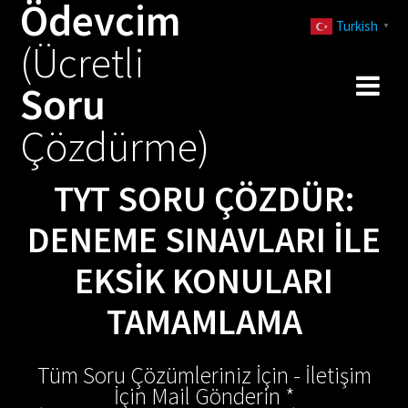
Ödevcim
Skip
Turkish
to
▼
(Ücretli
content
Soru
Çözdürme)
TYT SORU ÇÖZDÜR:
DENEME SINAVLARI ILE
EKSIK KONULARI
TAMAMLAMA
Tüm Soru Çözümleriniz İçin - İletişim
İçin Mail Gönderin *