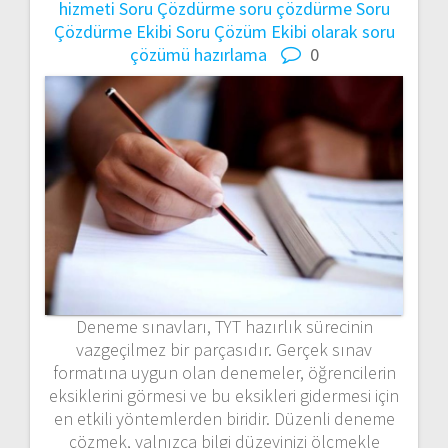
hizmeti
Soru Çözdürme
soru çözdürme
Soru
Çözdürme Ekibi
Soru Çözüm Ekibi olarak
soru
çözümü hazırlama
0
Deneme sınavları, TYT hazırlık sürecinin
vazgeçilmez bir parçasıdır. Gerçek sınav
formatına uygun olan denemeler, öğrencilerin
eksiklerini görmesi ve bu eksikleri gidermesi için
en etkili yöntemlerden biridir. Düzenli deneme
çözmek, yalnızca bilgi düzeyinizi ölçmekle