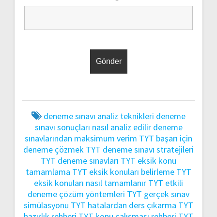
deneme sınavı analiz teknikleri
deneme
sınavı sonuçları nasıl analiz edilir
deneme
sınavlarından maksimum verim
TYT başarı için
deneme çözmek
TYT deneme sınavı stratejileri
TYT deneme sınavları
TYT eksik konu
tamamlama
TYT eksik konuları belirleme
TYT
eksik konuları nasıl tamamlanır
TYT etkili
deneme çözüm yöntemleri
TYT gerçek sınav
simülasyonu
TYT hatalardan ders çıkarma
TYT
hazırlık rehberi
TYT konu çalışması rehberi
TYT