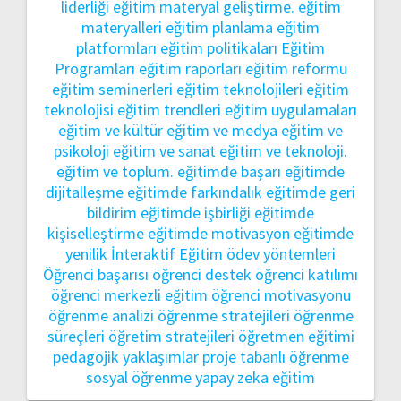
liderliği
eğitim materyal geliştirme.
eğitim
materyalleri
eğitim planlama
eğitim
platformları
eğitim politikaları
Eğitim
Programları
eğitim raporları
eğitim reformu
eğitim seminerleri
eğitim teknolojileri
eğitim
teknolojisi
eğitim trendleri
eğitim uygulamaları
eğitim ve kültür
eğitim ve medya
eğitim ve
psikoloji
eğitim ve sanat
eğitim ve teknoloji.
eğitim ve toplum.
eğitimde başarı
eğitimde
dijitalleşme
eğitimde farkındalık
eğitimde geri
bildirim
eğitimde işbirliği
eğitimde
kişiselleştirme
eğitimde motivasyon
eğitimde
yenilik
İnteraktif Eğitim
ödev yöntemleri
Öğrenci başarısı
öğrenci destek
öğrenci katılımı
öğrenci merkezli eğitim
öğrenci motivasyonu
öğrenme analizi
öğrenme stratejileri
öğrenme
süreçleri
öğretim stratejileri
öğretmen eğitimi
pedagojik yaklaşımlar
proje tabanlı öğrenme
sosyal öğrenme
yapay zeka eğitim