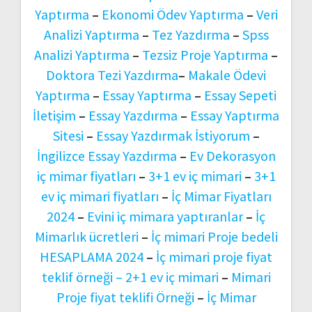
Yaptırma
–
Ekonomi Ödev Yaptırma
–
Veri
Analizi Yaptırma
–
Tez Yazdırma
–
Spss
Analizi Yaptırma
–
Tezsiz Proje Yaptırma
–
Doktora Tezi Yazdırma
–
Makale Ödevi
Yaptırma
–
Essay Yaptırma
–
Essay Sepeti
İletişim
–
Essay Yazdırma
–
Essay Yaptırma
Sitesi
–
Essay Yazdırmak İstiyorum
–
İngilizce Essay Yazdırma
–
Ev Dekorasyon
iç mimar fiyatları
–
3+1 ev iç mimari
–
3+1
ev iç mimari fiyatları
–
İç Mimar Fiyatları
2024
–
Evini iç mimara yaptıranlar
–
İç
Mimarlık ücretleri
–
İç mimari Proje bedeli
HESAPLAMA 2024
–
İç mimari proje fiyat
teklif örneği –
2+1 ev iç mimari
–
Mimari
Proje fiyat teklifi Örneği
–
İç Mimar