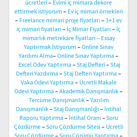
ücretleri
–
Evimi iç mimara dekore
ettirmek istiyorum
–
Ev iç mimari örnekleri
–
Freelance mimari proje fiyatları
–
3+1 ev
iç mimari fiyatları
–
İç Mimar Fiyatları
–
İç
mimarlık metrekare fiyatları –
Essay
Yaptırmak İstiyorum
–
Online Sınav
Yardımı Alma
–
Online Sınav Yaptırma
–
Excel Ödev Yaptırma
–
Staj Defteri
–
Staj
Defteri Yazdırma
–
Staj Defteri Yaptırma
–
Vaka Ödevi Yaptırma
–
Ücretli Makale
Ödevi Yaptırma
–
Akademik Danışmanlık
–
Tercüme Danışmanlık
–
Yazılım
Danışmanlık
–
Staj Danışmanlığı
–
İntihal
Raporu Yaptırma
–
İntihal Oranı
–
Soru
Çözdürme
–
Soru Çözdürme Sitesi
–
Ücretli
Soru Çözdürme
–
Soru Çözümü Yaptırma
–