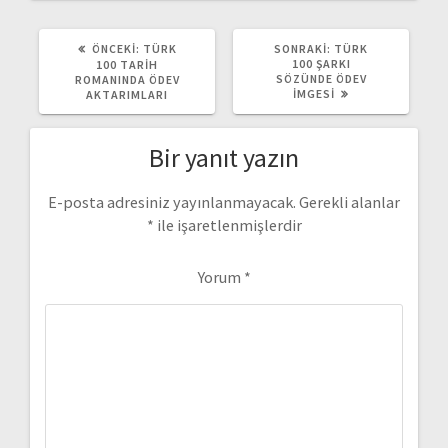
ÖNCEKI
SONRAKI
ÖNCEKI:
TÜRK
SONRAKI:
TÜRK
YAZI:
YAZI:
100 ŞARKI
100 TARIH
SÖZÜNDE ÖDEV
ROMANINDA ÖDEV
İMGESI
AKTARIMLARI
Bir yanıt yazın
E-posta adresiniz yayınlanmayacak.
Gerekli alanlar
*
ile işaretlenmişlerdir
Yorum
*