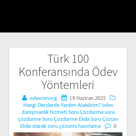
Türk 100
Yazı
Konferansında Ödev
gezinmesi
Yöntemleri
odevcimorg
19 Haziran 2025
Hangi Derslerde Yardım Alabilirim?
ödev
danışmanlık hizmeti
Soru Çözdürme
soru
çözdürme
Soru Çözdürme Ekibi
Soru Çözüm
Ekibi olarak
soru çözümü hazırlama
0