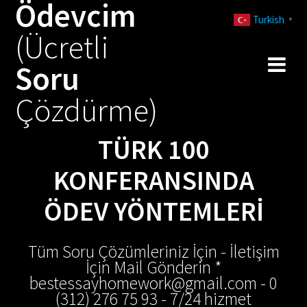
Ödevcim
Skip
Turkish
to
▼
(Ücretli
content
Soru
Çözdürme)
TÜRK 100
KONFERANSINDA
ÖDEV YÖNTEMLERI
Tüm Soru Çözümleriniz İçin - İletişim
İçin Mail Gönderin *
bestessayhomework@gmail.com - 0
(312) 276 75 93 - 7/24 hizmet