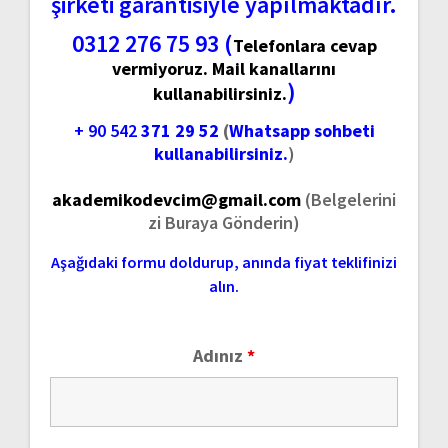
şirketi garantisiyle yapılmaktadır.
0312 276 75 93 (
Telefonlara cevap
vermiyoruz. Mail kanallarını
)
kullanabilirsiniz.
+ 90 542
371 29 52
(
Whatsapp sohbeti
kullanabilirsiniz.
)
akademikodevcim@gmail.com
(Belgelerini
zi Buraya Gönderin)
Aşağıdaki formu doldurup, anında fiyat teklifinizi
alın.
Adınız
*