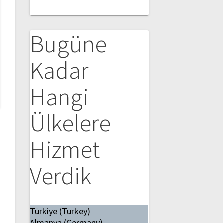
Bugüne
Kadar
Hangi
Ülkelere
Hizmet
Verdik
Türkiye (Turkey)
Almanya (Germany)