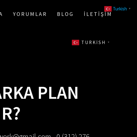
Turkish
▼
A
YORUMLAR
BLOG
İLETIŞIM
TURKISH
▼
ARKA PLAN
UR?
ework@gmail.com - 0 (312) 276