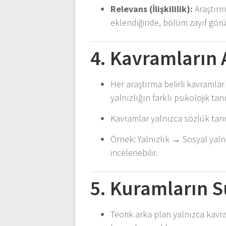
Relevans (İlişkililik):
Araştırm
eklendiğinde, bölüm zayıf görü
4. Kavramların
Her araştırma belirli kavramlar
yalnızlığın farklı psikolojik tan
Kavramlar yalnızca sözlük tanı
Örnek: Yalnızlık → Sosyal yalnı
incelenebilir.
5. Kuramların
Teorik arka plan yalnızca kavra