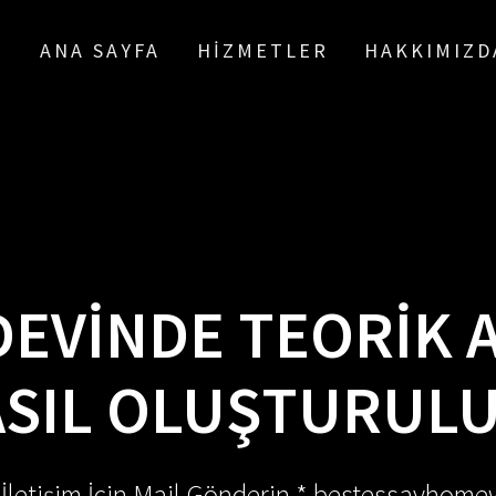
ANA SAYFA
HIZMETLER
HAKKIMIZD
DEVINDE TEORIK 
SIL OLUŞTURUL
 İletişim İçin Mail Gönderin * bestessayhom