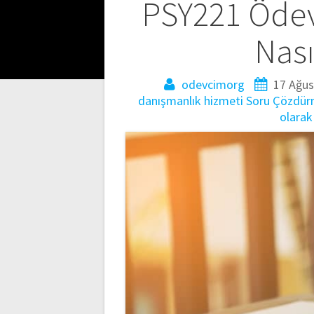
Yazı
PSY221 Ödev
gezinmesi
Nası
odevcimorg
17 Ağus
danışmanlık hizmeti
Soru Çözdü
olarak