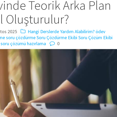
inde Teorik Arka Plan
l Oluşturulur?
tos 2025
Hangi Derslerde Yardım Alabilirim?
ödev
rme
soru çözdürme
Soru Çözdürme Ekibi
Soru Çözüm Ekibi
soru çözümü hazırlama
0