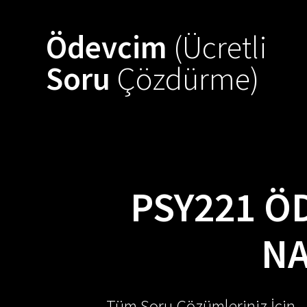
Skip
to
Ödevcim
(Ücretli
content
Soru
Çözdürme)
PSY221 Ö
NA
Tüm Soru Çözümleriniz İçin -