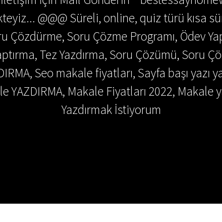
teyiz... @@@ Süreli, online, quiz türü kısa sü
Soru Çözdürme, Soru Çözme Programı, Ödev Y
 Yaptırma, Tez Yazdırma, Soru Çözümü, Soru 
DIRMA, Seo makale fiyatları, Sayfa başı yazı y
e YAZDIRMA, Makale Fiyatları 2022, Makale y
Yazdırmak İstiyorum