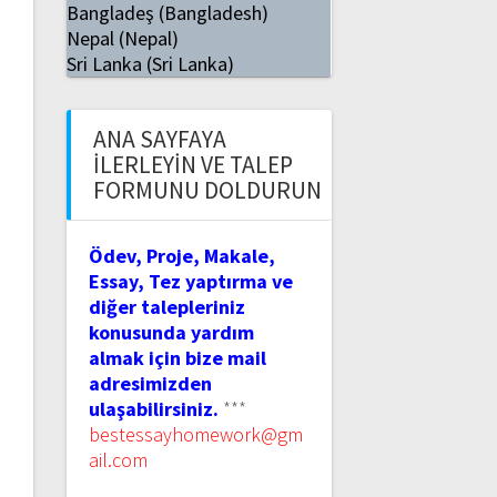
Bangladeş (Bangladesh)
Nepal (Nepal)
Sri Lanka (Sri Lanka)
ANA SAYFAYA
İLERLEYIN VE TALEP
FORMUNU DOLDURUN
Ödev, Proje, Makale,
Essay, Tez yaptırma ve
diğer talepleriniz
konusunda yardım
almak için bize mail
adresimizden
ulaşabilirsiniz.
***
bestessayhomework@gm
ail.com