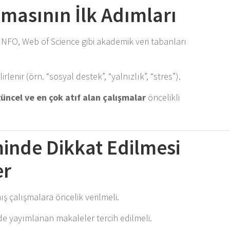
amasının İlk Adımları
NFO, Web of Science gibi akademik veri tabanları
lenir (örn. “sosyal destek”, “yalnızlık”, “stres”).
üncel ve en çok atıf alan çalışmalar
öncelikli
inde Dikkat Edilmesi
er
ş çalışmalara öncelik verilmeli.
e yayımlanan makaleler tercih edilmeli.