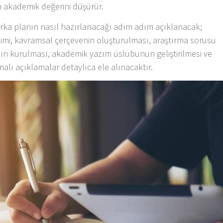
n akademik değerini düşürür.
rka planın nasıl hazırlanacağı adım adım açıklanacak;
çimi, kavramsal çerçevenin oluşturulması, araştırma sorusu
ının kurulması, akademik yazım üslubunun geliştirilmesi ve
lı açıklamalar detaylıca ele alınacaktır.