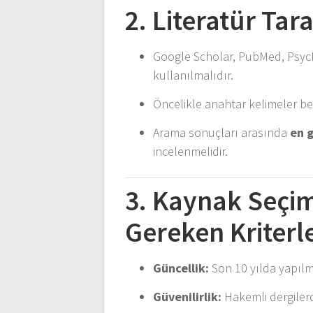
2. Literatür Tar
Google Scholar, PubMed, PsycI
kullanılmalıdır.
Öncelikle anahtar kelimeler belir
Arama sonuçları arasında
en g
incelenmelidir.
3. Kaynak Seçim
Gereken Kriterl
Güncellik:
Son 10 yılda yapılmı
Güvenilirlik:
Hakemli dergilerd