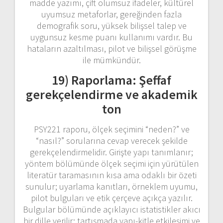
madde yazımı, çift olumsuz ifadeler, kültürel
uyumsuz metaforlar, gereğinden fazla
demografik soru, yüksek bilişsel talep ve
uygunsuz kesme puanı kullanımı vardır. Bu
hataların azaltılması, pilot ve bilişsel görüşme
ile mümkündür.
19) Raporlama: Şeffaf
gerekçelendirme ve akademik
ton
PSY221 raporu, ölçek seçimini “neden?” ve
“nasıl?” sorularına cevap verecek şekilde
gerekçelendirmelidir. Girişte yapı tanımlanır;
yöntem bölümünde ölçek seçimi için yürütülen
literatür taramasının kısa ama odaklı bir özeti
sunulur; uyarlama kanıtları, örneklem uyumu,
pilot bulguları ve etik çerçeve açıkça yazılır.
Bulgular bölümünde açıklayıcı istatistikler akıcı
bir dille verilir; tartışmada yapı-kitle etkileşimi ve