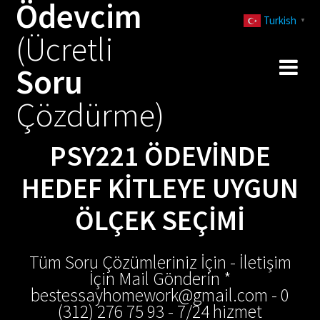
Ödevcim
Skip
Turkish
to
▼
(Ücretli
content
Soru
Çözdürme)
PSY221 ÖDEVINDE
HEDEF KITLEYE UYGUN
ÖLÇEK SEÇIMI
Tüm Soru Çözümleriniz İçin - İletişim
İçin Mail Gönderin *
bestessayhomework@gmail.com - 0
(312) 276 75 93 - 7/24 hizmet