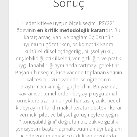
Sonuç
Hedef kitleye uygun ölçek seçimi, PSY221
ödevinin
en kritik metodolojik kararı
dır. Bu
karar; amaç, yapı ve bağlam üçlüsünün
uyumunu gözetirken, psikometrik kanıtı,
kültürel-dilsel eşdeğerliği, bilişsel yükü,
erişilebilirliği, etik ilkeleri, veri gizliliğini ve pratik
uygulanabilirliği aynı anda tartmayı gerektirir.
Başarılı bir seçim, kısa vadede toplanan verinin
kalitesini, uzun vadede ise öğrencinin
araştırmacı kimliğini güçlendirir. Bu yazıda,
kavramsal temellerden başlayıp uygulamalı
örneklere uzanan bir yol haritası çizdik: hedef
kitleyi ayrıntılandırmak; literatür destekli karar
vermek; pilot ve bilişsel görüşmeyle ölçeğin
“konuşabildiğini” doğrulamak; etik ve gizlilik
şemsiyesini baştan açmak; puanlamayı bağlam
içinde yorumlamak; çok dilli senaryolarda