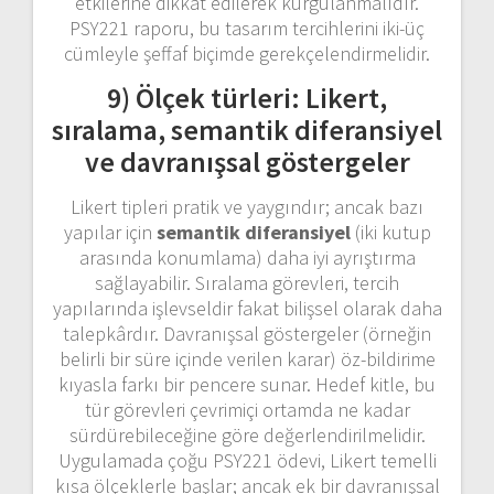
etkilerine dikkat edilerek kurgulanmalıdır.
PSY221 raporu, bu tasarım tercihlerini iki-üç
cümleyle şeffaf biçimde gerekçelendirmelidir.
9) Ölçek türleri: Likert,
sıralama, semantik diferansiyel
ve davranışsal göstergeler
Likert tipleri pratik ve yaygındır; ancak bazı
yapılar için
semantik diferansiyel
(iki kutup
arasında konumlama) daha iyi ayrıştırma
sağlayabilir. Sıralama görevleri, tercih
yapılarında işlevseldir fakat bilişsel olarak daha
talepkârdır. Davranışsal göstergeler (örneğin
belirli bir süre içinde verilen karar) öz-bildirime
kıyasla farkı bir pencere sunar. Hedef kitle, bu
tür görevleri çevrimiçi ortamda ne kadar
sürdürebileceğine göre değerlendirilmelidir.
Uygulamada çoğu PSY221 ödevi, Likert temelli
kısa ölçeklerle başlar; ancak ek bir davranışsal