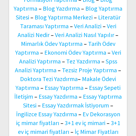
Yaptırma
–
Blog Yazdırma
–
Blog Yaptırma
Sitesi
–
Blog Yaptırma Merkezi
–
Literatür
Taraması Yaptırma
–
Veri Analizi
–
Veri
Analizi Nedir
–
Veri Analizi Nasıl Yapılır
–
Mimarlık Ödev Yaptırma
–
Tarih Ödev
Yaptırma
–
Ekonomi Ödev Yaptırma
–
Veri
Analizi Yaptırma
–
Tez Yazdırma
–
Spss
Analizi Yaptırma
–
Tezsiz Proje Yaptırma
–
Doktora Tezi Yazdırma
–
Makale Ödevi
Yaptırma
–
Essay Yaptırma
–
Essay Sepeti
İletişim
–
Essay Yazdırma
–
Essay Yaptırma
Sitesi
–
Essay Yazdırmak İstiyorum
–
İngilizce Essay Yazdırma
–
Ev Dekorasyon
iç mimar fiyatları
–
3+1 ev iç mimari
–
3+1
ev iç mimari fiyatları
–
İç Mimar Fiyatları