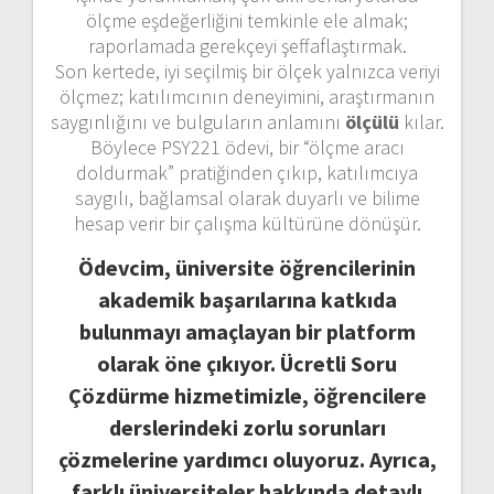
ölçme eşdeğerliğini temkinle ele almak;
raporlamada gerekçeyi şeffaflaştırmak.
Son kertede, iyi seçilmiş bir ölçek yalnızca veriyi
ölçmez; katılımcının deneyimini, araştırmanın
saygınlığını ve bulguların anlamını
ölçülü
kılar.
Böylece PSY221 ödevi, bir “ölçme aracı
doldurmak” pratiğinden çıkıp, katılımcıya
saygılı, bağlamsal olarak duyarlı ve bilime
hesap verir bir çalışma kültürüne dönüşür.
Ödevcim, üniversite öğrencilerinin
akademik başarılarına katkıda
bulunmayı amaçlayan bir platform
olarak öne çıkıyor. Ücretli Soru
Çözdürme hizmetimizle, öğrencilere
derslerindeki zorlu sorunları
çözmelerine yardımcı oluyoruz. Ayrıca,
farklı üniversiteler hakkında detaylı