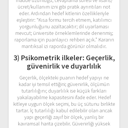
madde uzunluğu, cevaplama süresi ve lisans/
ücret/kullanım izni gibi pratik ayrıntıları not
eder. Ardından hedef kitlenin özellikleriyle
eşleştirir: “Kısa formu tercih etmem, katılımcı
yorgunluğunu azaltacaktır; dil uyarlaması
mevcut; üniversite örneklemlerinde denenmiş;
raporlama için puanlayıcı rehberi açık.” Kararın
mantıksal izi raporda görünür olmalıdır.
3) Psikometrik ilkeler: Geçerlik,
güvenirlik ve duyarlılık
Geçerlik, ölçekteki puanın hedef yapıyı ne
kadar iyi temsil ettiğini; güvenirlik, ölçümün
tutarlılığını; duyarlılık ise küçük farkları
yakalayabilme kapasitesini ifade eder. Hedef
kitleye uygun ölçek seçimi, bu üç sütunu birlikte
tartar. İç tutarlılığı kabul edilebilir olan ancak
yapı geçerliği zayıf bir ölçek, yanlış bir
kavramsal harita çizebilir. Güvenirliği yüksek