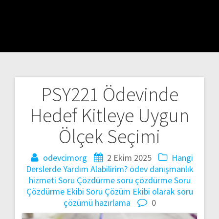
PSY221 Ödevinde
Yazı
Hedef Kitleye Uygun
gezinmesi
Ölçek Seçimi
odevcimorg
2 Ekim 2025
Hangi
Derslerde Yardım Alabilirim?
ödev danışmanlık
hizmeti
Soru Çözdürme
soru çözdürme
Soru
Çözdürme Ekibi
Soru Çözüm Ekibi olarak
soru
çözümü hazırlama
0