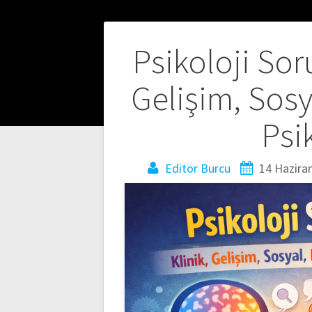
Yazı
Psikoloji So
gezinmesi
Gelişim, Sosy
Psi
Editör Burcu
14 Hazira