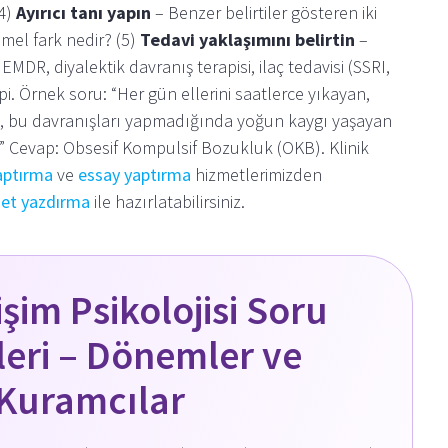
(4)
Ayırıcı tanı yapın
– Benzer belirtiler gösteren iki
mel fark nedir? (5)
Tedavi yaklaşımını belirtin
–
 EMDR, diyalektik davranış terapisi, ilaç tedavisi (SSRI,
pi. Örnek soru: “Her gün ellerini saatlerce yıkayan,
n, bu davranışları yapmadığında yoğun kaygı yaşayan
r?” Cevap: Obsesif Kompulsif Bozukluk (OKB). Klinik
aptırma
ve
essay yaptırma
hizmetlerimizden
et yazdırma
ile hazırlatabilirsiniz.
işim Psikolojisi Soru
eri – Dönemler ve
Kuramcılar