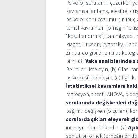
Psikoloji sorularını çözerken ya
kavramsal anlama, eleştirel düş
psikoloji soru çözümü için ipuçla
temel kavramları (örneğin “bilişs
“koşullandırma”) tanımlayabilme
Piaget, Erikson, Vygotsky, Band
Zimbardo gibi önemli psikologla
bilin. (3)
Vaka analizlerinde s
Belirtileri listeleyin, (b) Olası t
psikolojisi) belirleyin, (c) İlgi
İstatistiksel kavramlara hak
regresyon, t-testi, ANOVA, p değ
sorularında değişkenleri doğ
bağımlı değişken (ölçülen), kont
sorularda şıkları eleyerek gi
ince ayrımları fark edin. (7)
Açı
somut bir örnek (örneğin bir den