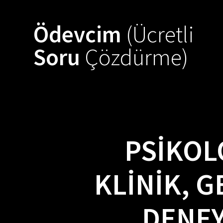
Skip
to
Ödevcim
(Ücretli
content
Soru
Çözdürme)
PSIKOL
KLINIK, G
DENEY