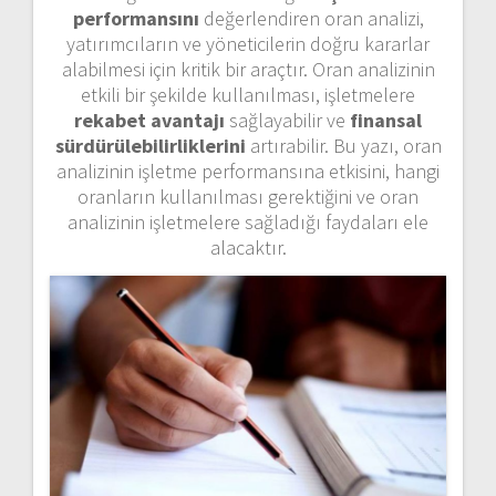
performansını
değerlendiren oran analizi,
yatırımcıların ve yöneticilerin doğru kararlar
alabilmesi için kritik bir araçtır. Oran analizinin
etkili bir şekilde kullanılması, işletmelere
rekabet avantajı
sağlayabilir ve
finansal
sürdürülebilirliklerini
artırabilir. Bu yazı, oran
analizinin işletme performansına etkisini, hangi
oranların kullanılması gerektiğini ve oran
analizinin işletmelere sağladığı faydaları ele
alacaktır.