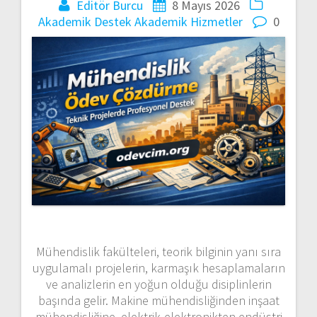
Editör Burcu
8 Mayıs 2026
Akademik Destek
Akademik Hizmetler
0
Mühendislik fakülteleri, teorik bilginin yanı sıra
uygulamalı projelerin, karmaşık hesaplamaların
ve analizlerin en yoğun olduğu disiplinlerin
başında gelir. Makine mühendisliğinden inşaat
mühendisliğine, elektrik-elektronikten endüstri