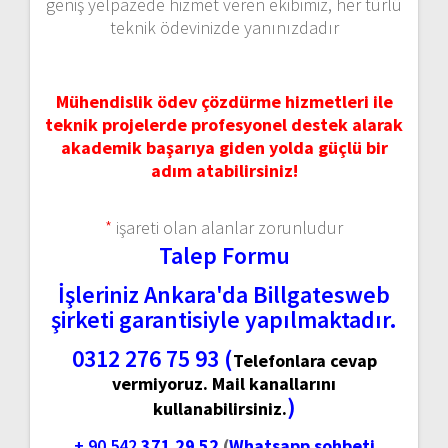
geniş yelpazede hizmet veren ekibimiz, her türlü
teknik ödevinizde yanınızdadır
Mühendislik ödev çözdürme hizmetleri ile
teknik projelerde profesyonel destek alarak
akademik başarıya giden yolda güçlü bir
adım atabilirsiniz!
*
işareti olan alanlar zorunludur
Talep Formu
İşleriniz Ankara'da Billgatesweb
şirketi garantisiyle yapılmaktadır.
0312 276 75 93 (
Telefonlara cevap
vermiyoruz. Mail kanallarını
)
kullanabilirsiniz.
+ 90 542
371 29 52
(
Whatsapp sohbeti