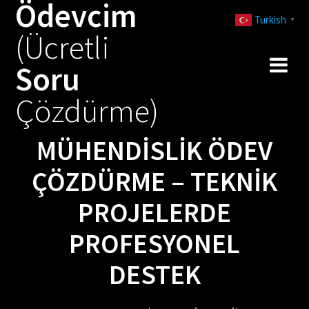
Ödevcim
Skip
Turkish
to
▼
(Ücretli
content
Soru
Çözdürme)
MÜHENDISLIK ÖDEV
ÇÖZDÜRME – TEKNIK
PROJELERDE
PROFESYONEL
DESTEK