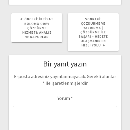
ÖNCEKI
SONRAKI
ÖNCEKI:
İKTISAT
SONRAKI:
YAZI:
YAZI:
ÇÖZDÜRME VE
BÖLÜMÜ ÖDEV
YAZDIRMA |
ÇÖZDÜRME
ÇÖZDÜRME İLE
HIZMETI: ANALIZ
BAŞARI – HEDEFE
VE RAPORLAR
ULAŞMANIN EN
HIZLI YOLU
Bir yanıt yazın
E-posta adresiniz yayınlanmayacak.
Gerekli alanlar
*
ile işaretlenmişlerdir
Yorum
*