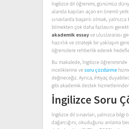
İngilizce dil öğrenimi, günümüz dün
alanda kapıları açan en önemli yetkin
sınavlarda başarılı olmak, yalnızca 
bilmekten çok daha fazlasını gerektir
akademik essay
ve uluslararası geç
hazırlık ve stratejik bir yaklaşım ge
öğrencilere rehberlik ederek hedefle
Bu makalede, İngilizce öğreniminde ka
inceliklerine ve
soru çözdürme
hizme
değineceğiz. Ayrıca, ihtiyaç duyabile
gibi akademik destek hizmetlerinde
İngilizce Soru
İngilizce dil sınavları, yalnızca bilg
dağarcığını, okuduğunu anlama becer