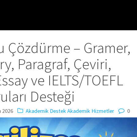
ru Çözdürme – Gramer,
y, Paragraf, Çeviri,
ssay ve IELTS/TOEFL
uları Desteği
n 2026
Akademik Destek
Akademik Hizmetler
0