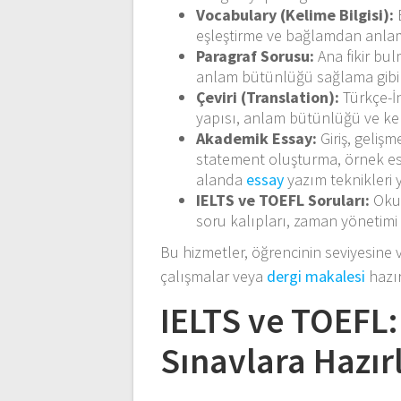
Vocabulary (Kelime Bilgisi):
E
eşleştirme ve bağlamdan anlam
Paragraf Sorusu:
Ana fikir bul
anlam bütünlüğü sağlama gibi o
Çeviri (Translation):
Türkçe-İn
yapısı, anlam bütünlüğü ve kel
Akademik Essay:
Giriş, geliş
statement oluşturma, örnek es
alanda
essay
yazım teknikleri y
IELTS ve TOEFL Soruları:
Okum
soru kalıpları, zaman yönetimi ta
Bu hizmetler, öğrencinin seviyesine ve
çalışmalar veya
dergi makalesi
hazır
IELTS ve TOEFL: 
Sınavlara Hazır