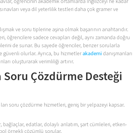
ınavlar, öğrencinin akademik ortamlarda İngilizceyi ne kadar
 sınavları veya dil yeterlilik testleri daha çok gramer ve
şmak ve soru tiplerine aşina olmak başarının anahtarıdır.
ri, öğrencilere sadece cevapları değil, aynı zamanda doğru
jilerini de sunar. Bu sayede öğrenciler, benzer sorularla
 güvenli olurlar. Ayrıca, bu hizmetler
akademi
danışmanları
ları oluşturarak verimliliği artırır.
a Soru Çözdürme Desteği
ulan soru çözdürme hizmetleri, geniş bir yelpazeyi kapsar.
bağlaçlar, edatlar, dolaylı anlatım, şart cümleleri, etken-
 bol örnekli çözümlü sorular.