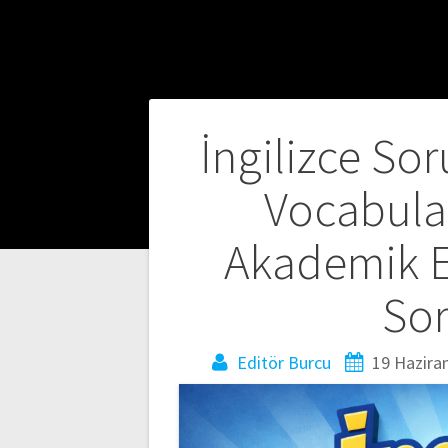
Yazı
İngilizce So
gezinmesi
Vocabular
Akademik E
Sor
Editör Burcu
19 Hazira