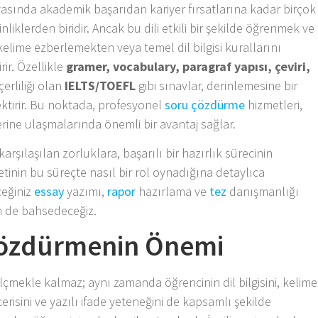
yasında akademik başarıdan kariyer fırsatlarına kadar birçok
liklerden biridir. Ancak bu dili etkili bir şekilde öğrenmek ve
kelime ezberlemekten veya temel dil bilgisi kurallarını
ir. Özellikle
gramer, vocabulary, paragraf yapısı, çeviri,
erliliği olan
IELTS/TOEFL
gibi sınavlar, derinlemesine bir
rektirir. Bu noktada, profesyonel
soru çözdürme
hizmetleri,
rine ulaşmalarında önemli bir avantaj sağlar.
rşılaşılan zorluklara, başarılı bir hazırlık sürecinin
tinin bu süreçte nasıl bir rol oynadığına detaylıca
ceğiniz
essay
yazımı,
rapor
hazırlama ve
tez
danışmanlığı
n de bahsedeceğiz.
 Çözdürmenin Önemi
i ölçmekle kalmaz; aynı zamanda öğrencinin dil bilgisini, kelime
isini ve yazılı ifade yeteneğini de kapsamlı şekilde