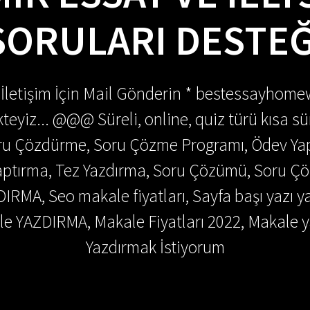
SORULARI DESTEĞ
 İletişim İçin Mail Gönderin * bestessayhom
teyiz... @@@ Süreli, online, quiz türü kısa sü
Soru Çözdürme, Soru Çözme Programı, Ödev Y
 Yaptırma, Tez Yazdırma, Soru Çözümü, Soru 
DIRMA, Seo makale fiyatları, Sayfa başı yazı y
e YAZDIRMA, Makale Fiyatları 2022, Makale y
Yazdırmak İstiyorum