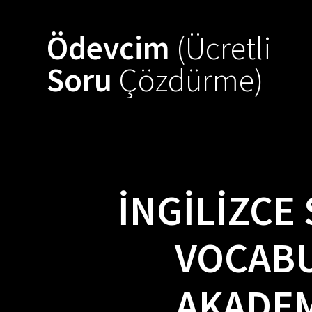
Skip
to
Ödevcim
(Ücretli
content
Soru
Çözdürme)
İNGILIZCE
VOCABU
AKADEM