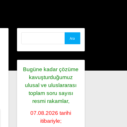
Arama:
Bugüne kadar çözüme
kavuşturduğumuz
ulusal ve uluslararası
toplam soru sayısı
resmi rakamlar,
07.08.2026 tarihi
itibariyle;