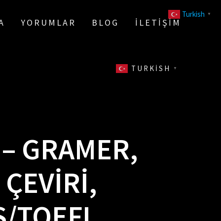
Turkish
▼
A
YORUMLAR
BLOG
İLETIŞIM
TURKISH
▼
 – GRAMER,
ÇEVIRI,
S/TOEFL