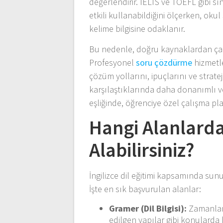
değerlendirir. IELTS ve TOEFL gibi s
etkili kullanabildiğini ölçerken, okul
kelime bilgisine odaklanır.
Bu nedenle, doğru kaynaklardan çalı
Profesyonel
soru çözdürme
hizmetle
çözüm yollarını, ipuçlarını ve strate
karşılaştıklarında daha donanımlı ve
eşliğinde, öğrenciye özel çalışma plan
Hangi Alanlard
Alabilirsiniz?
İngilizce dil eğitimi kapsamında sun
İşte en sık başvurulan alanlar:
Gramer (Dil Bilgisi):
Zamanlar, 
edilgen yapılar gibi konularda