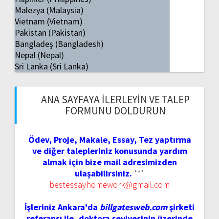
Malezya (Malaysia)
Vietnam (Vietnam)
Pakistan (Pakistan)
Bangladeş (Bangladesh)
Nepal (Nepal)
Sri Lanka (Sri Lanka)
ANA SAYFAYA İLERLEYIN VE TALEP
FORMUNU DOLDURUN
Ödev, Proje, Makale, Essay, Tez yaptırma
ve diğer talepleriniz konusunda yardım
almak için bize mail adresimizden
ulaşabilirsiniz.
***
bestessayhomework@gmail.com
İşleriniz Ankara'da
billgatesweb.com
şirketi
referansı ile, doktora seviyesinin üzerinde