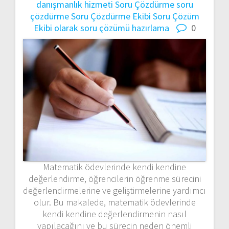
danışmanlık hizmeti
Soru Çözdürme
soru
çözdürme
Soru Çözdürme Ekibi
Soru Çözüm
Ekibi olarak
soru çözümü hazırlama
0
Matematik ödevlerinde kendi kendine
değerlendirme, öğrencilerin öğrenme sürecini
değerlendirmelerine ve geliştirmelerine yardımcı
olur. Bu makalede, matematik ödevlerinde
kendi kendine değerlendirmenin nasıl
yapılacağını ve bu sürecin neden önemli