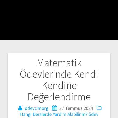
Matematik
Yazı
Ödevlerinde Kendi
gezinmesi
Kendine
Değerlendirme
odevcimorg
27 Temmuz 2024
Hangi Derslerde Yardım Alabilirim?
ödev