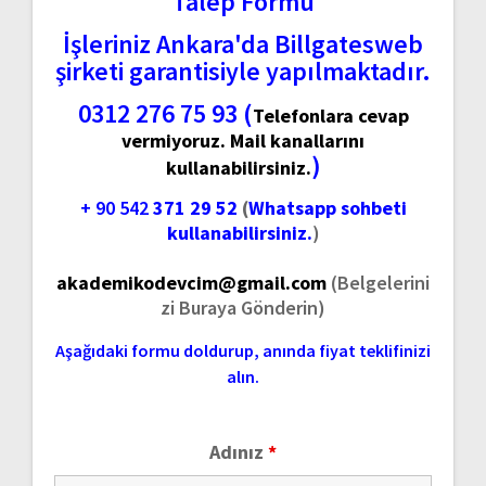
Talep Formu
İşleriniz Ankara'da Billgatesweb
şirketi garantisiyle yapılmaktadır.
0312 276 75 93 (
Telefonlara cevap
vermiyoruz. Mail kanallarını
)
kullanabilirsiniz.
+ 90 542
371 29 52
(
Whatsapp sohbeti
kullanabilirsiniz.
)
akademikodevcim@gmail.com
(Belgelerini
zi Buraya Gönderin)
Aşağıdaki formu doldurup, anında fiyat teklifinizi
alın.
Adınız
*