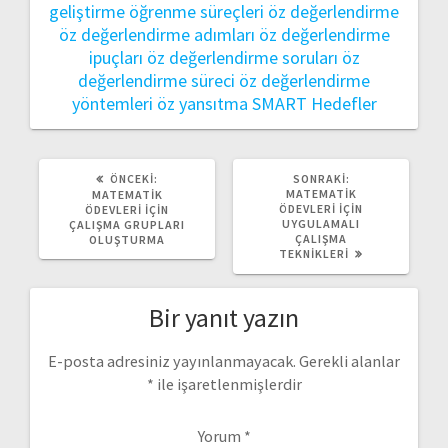
geliştirme
öğrenme süreçleri
öz değerlendirme
öz değerlendirme adımları
öz değerlendirme
ipuçları
öz değerlendirme soruları
öz
değerlendirme süreci
öz değerlendirme
yöntemleri
öz yansıtma
SMART Hedefler
ÖNCEKI
SONRAKI
ÖNCEKI:
SONRAKI:
YAZI:
YAZI:
MATEMATIK
MATEMATIK
ÖDEVLERI İÇIN
ÖDEVLERI İÇIN
UYGULAMALI
ÇALIŞMA GRUPLARI
ÇALIŞMA
OLUŞTURMA
TEKNIKLERI
Bir yanıt yazın
E-posta adresiniz yayınlanmayacak.
Gerekli alanlar
*
ile işaretlenmişlerdir
Yorum
*