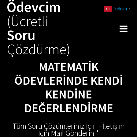
Ödevcim
Skip
Turkish
to
▼
(Ücretli
content
Soru
Çözdürme)
MATEMATIK
ÖDEVLERINDE KENDI
KENDINE
DEĞERLENDIRME
Tüm Soru Çözümleriniz İçin - İletişim
İçin Mail Gönderin *