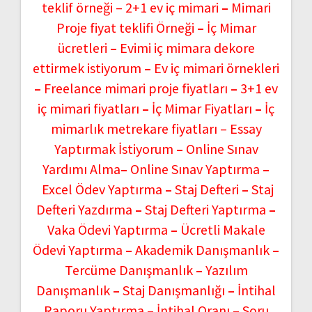
teklif örneği –
2+1 ev iç mimari
–
Mimari
Proje fiyat teklifi Örneği
–
İç Mimar
ücretleri
–
Evimi iç mimara dekore
ettirmek istiyorum
–
Ev iç mimari örnekleri
–
Freelance mimari proje fiyatları
–
3+1 ev
iç mimari fiyatları
–
İç Mimar Fiyatları
–
İç
mimarlık metrekare fiyatları –
Essay
Yaptırmak İstiyorum
–
Online Sınav
Yardımı Alma
–
Online Sınav Yaptırma
–
Excel Ödev Yaptırma
–
Staj Defteri
–
Staj
Defteri Yazdırma
–
Staj Defteri Yaptırma
–
Vaka Ödevi Yaptırma
–
Ücretli Makale
Ödevi Yaptırma
–
Akademik Danışmanlık
–
Tercüme Danışmanlık
–
Yazılım
Danışmanlık
–
Staj Danışmanlığı
–
İntihal
Raporu Yaptırma
–
İntihal Oranı
–
Soru