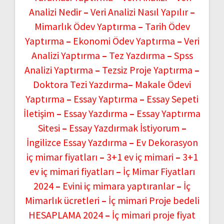
Analizi Nedir
–
Veri Analizi Nasıl Yapılır
–
Mimarlık Ödev Yaptırma
–
Tarih Ödev
Yaptırma
–
Ekonomi Ödev Yaptırma
–
Veri
Analizi Yaptırma
–
Tez Yazdırma
–
Spss
Analizi Yaptırma
–
Tezsiz Proje Yaptırma
–
Doktora Tezi Yazdırma
–
Makale Ödevi
Yaptırma
–
Essay Yaptırma
–
Essay Sepeti
İletişim
–
Essay Yazdırma
–
Essay Yaptırma
Sitesi
–
Essay Yazdırmak İstiyorum
–
İngilizce Essay Yazdırma
–
Ev Dekorasyon
iç mimar fiyatları
–
3+1 ev iç mimari
–
3+1
ev iç mimari fiyatları
–
İç Mimar Fiyatları
2024
–
Evini iç mimara yaptıranlar
–
İç
Mimarlık ücretleri
–
İç mimari Proje bedeli
HESAPLAMA 2024
–
İç mimari proje fiyat