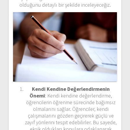
olduğunu detaylı bir şekilde inceleyeceğiz.
Kendi Kendine Değerlendirmenin
Önemi
: Kendi kendine değerlendirme,
öğrencilerin öğrenme sürecinde bağımsız
olmalarını sağlar. Öğrenciler, kendi
çalışmalarını gözden geçirerek güçlü ve
zayıf yönlerini tespit edebilirler. Bu sayede,
eksik oldukları konulara odaklanarak