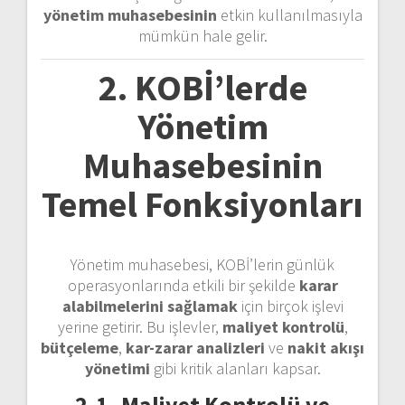
yönetim muhasebesinin
etkin kullanılmasıyla
mümkün hale gelir.
2. KOBİ’lerde
Yönetim
Muhasebesinin
Temel Fonksiyonları
Yönetim muhasebesi, KOBİ’lerin günlük
operasyonlarında etkili bir şekilde
karar
alabilmelerini sağlamak
için birçok işlevi
yerine getirir. Bu işlevler,
maliyet kontrolü
,
bütçeleme
,
kar-zarar analizleri
ve
nakit akışı
yönetimi
gibi kritik alanları kapsar.
2.1. Maliyet Kontrolü ve