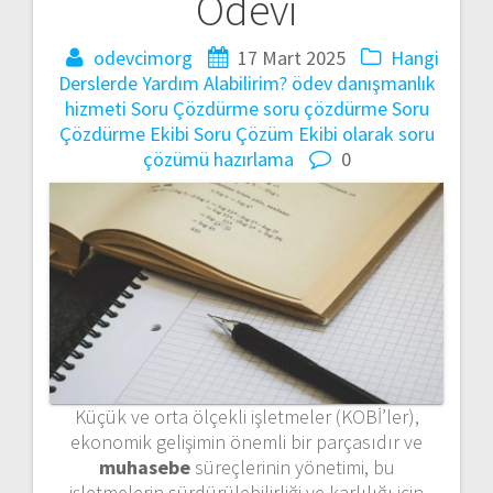
Ödevi
odevcimorg
17 Mart 2025
Hangi
Derslerde Yardım Alabilirim?
ödev danışmanlık
hizmeti
Soru Çözdürme
soru çözdürme
Soru
Çözdürme Ekibi
Soru Çözüm Ekibi olarak
soru
çözümü hazırlama
0
Küçük ve orta ölçekli işletmeler (KOBİ’ler),
ekonomik gelişimin önemli bir parçasıdır ve
muhasebe
süreçlerinin yönetimi, bu
işletmelerin sürdürülebilirliği ve karlılığı için