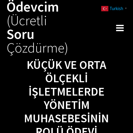
Ödevcim
Skip
Turkish
to
▼
(Ücretli
content
Soru
Çözdürme)
KÜÇÜK VE ORTA
ÖLÇEKLI
İŞLETMELERDE
YÖNETIM
MUHASEBESININ
ROLÜ ÖDEVI