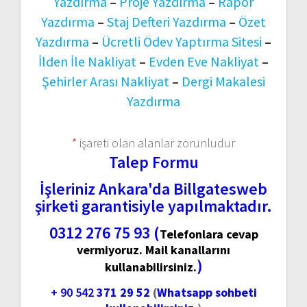
Yazdırma
–
Proje Yazdırma
–
Rapor
Yazdırma
–
Staj Defteri Yazdırma
–
Özet
Yazdırma
–
Ücretli Ödev Yaptırma Sitesi
–
İlden İle Nakliyat
–
Evden Eve Nakliyat
–
Şehirler Arası Nakliyat
–
Dergi Makalesi
Yazdırma
*
işareti olan alanlar zorunludur
Talep Formu
İşleriniz Ankara'da Billgatesweb
şirketi garantisiyle yapılmaktadır.
0312 276 75 93 (
Telefonlara cevap
vermiyoruz. Mail kanallarını
)
kullanabilirsiniz.
+ 90 542
371 29 52
(
Whatsapp sohbeti