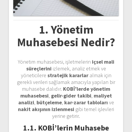
1. Yönetim
Muhasebesi Nedir?
Yönetim muhasebesi, işletmelerin
içsel mali
süreçlerini
izlemek, analiz etmek ve
yöneticilere
stratejik kararlar
almak için
gerekli verileri sağlamak amacıyla yapılan bir
muhasebe dalıdır.
KOBİ’lerde yönetim
muhasebesi
,
gelir-gider takibi
,
maliyet
analizi
,
bütçeleme
,
kar-zarar tabloları
ve
nakit akışının izlenmesi
gibi temel işlevleri
yerine getirir.
1.1. KOBİ’lerin Muhasebe