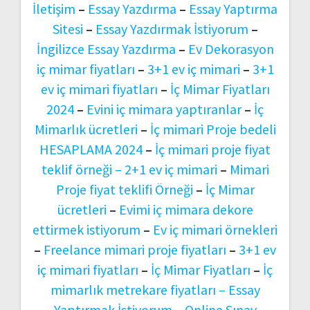
İletişim
–
Essay Yazdırma
–
Essay Yaptırma
Sitesi
–
Essay Yazdırmak İstiyorum
–
İngilizce Essay Yazdırma
–
Ev Dekorasyon
iç mimar fiyatları
–
3+1 ev iç mimari
–
3+1
ev iç mimari fiyatları
–
İç Mimar Fiyatları
2024
–
Evini iç mimara yaptıranlar
–
İç
Mimarlık ücretleri
–
İç mimari Proje bedeli
HESAPLAMA 2024
–
İç mimari proje fiyat
teklif örneği –
2+1 ev iç mimari
–
Mimari
Proje fiyat teklifi Örneği
–
İç Mimar
ücretleri
–
Evimi iç mimara dekore
ettirmek istiyorum
–
Ev iç mimari örnekleri
–
Freelance mimari proje fiyatları
–
3+1 ev
iç mimari fiyatları
–
İç Mimar Fiyatları
–
İç
mimarlık metrekare fiyatları –
Essay
Yaptırmak İstiyorum
–
Online Sınav