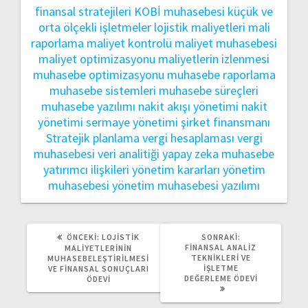
finansal stratejileri
KOBİ muhasebesi
küçük ve
orta ölçekli işletmeler
lojistik maliyetleri
mali
raporlama
maliyet kontrolü
maliyet muhasebesi
maliyet optimizasyonu
maliyetlerin izlenmesi
muhasebe optimizasyonu
muhasebe raporlama
muhasebe sistemleri
muhasebe süreçleri
muhasebe yazılımı
nakit akışı yönetimi
nakit
yönetimi
sermaye yönetimi
şirket finansmanı
Stratejik planlama
vergi hesaplaması
vergi
muhasebesi
veri analitiği
yapay zeka muhasebe
yatırımcı ilişkileri
yönetim kararları
yönetim
muhasebesi
yönetim muhasebesi yazılımı
ÖNCEKI
SONRAKI
ÖNCEKI:
LOJISTIK
SONRAKI:
YAZI:
YAZI:
FINANSAL ANALIZ
MALIYETLERININ
TEKNIKLERI VE
MUHASEBELEŞTIRILMESI
İŞLETME
VE FINANSAL SONUÇLARI
DEĞERLEME ÖDEVI
ÖDEVI