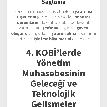
Sağlama
Yönetim muhasebesi, işletmelerin
yatırımcı
ilişkilerini
güçlendirir. Şirketler,
finansal
durumlarını
düzenli olarak raporlayarak
yatırımcılara
şeffaflık
sağlar ve
güven
oluşturur
. Bu, şirketin
yatırım alma
fırsatlarını
artırır ve
işletme büyümesini
destekler.
4. KOBİ’lerde
Yönetim
Muhasebesinin
Geleceği ve
Teknolojik
Gelişmeler