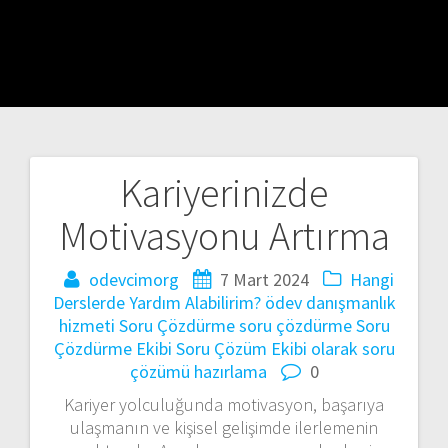
Kariyerinizde
Yazı
Motivasyonu Artırma
gezinmesi
odevcimorg
7 Mart 2024
Hangi
Derslerde Yardım Alabilirim?
ödev danışmanlık
hizmeti
Soru Çözdürme
soru çözdürme
Soru
Çözdürme Ekibi
Soru Çözüm Ekibi olarak
soru
çözümü hazırlama
0
Kariyer yolculuğunda motivasyon, başarıya
ulaşmanın ve kişisel gelişimde ilerlemenin