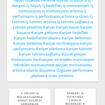
hedef odaklılık
hedefler
ilişkiler
İş başarısı
iş
dengesi
İş hayatı
İş hedefleri
iş memnuniyeti
İş
motivasyonu
iş motivasyonu artırma
iş
performansı
iş performansı artırma
iş stresi
İş
tatmini
iş tatmini artırma
iş tatmini sağlama
iş
tatmini yönetimi
kariyer
kariyer başarı
kariyer
başarısı
Kariyer gelişimi
Kariyer hedefleri
Kariyer hedeflerine ulaşma
Kariyer ilerlemesi
Kariyer ilerletme
Kariyer motivasyonu
kariyer
performansı
Kariyer planlama
kariyer tatmini
kariyer tatmini sağlama
Kişisel gelişim
motivasyon
motivasyon stratejileri
motivasyon
teknikleri
motivasyonel ipuçları
motivasyonu
artırma
olumlu düşünme
Özgüven
performans
planlama
stres yönetimi
ÖNCEKI
SONRAKI
ÖNCEKI:
İŞ
SONRAKI:
İŞ
YAZI:
YAZI:
HAYATINDA
MÜLAKATLARINDA
LIDERLIK
DIKKAT EDILMESI
BECERILERI
GEREKENLER