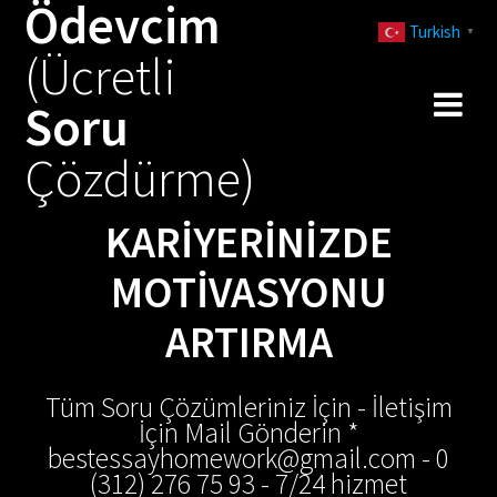
Ödevcim
Skip
Turkish
to
▼
(Ücretli
content
Soru
Çözdürme)
KARIYERINIZDE
MOTIVASYONU
ARTIRMA
Tüm Soru Çözümleriniz İçin - İletişim
İçin Mail Gönderin *
bestessayhomework@gmail.com - 0
(312) 276 75 93 - 7/24 hizmet