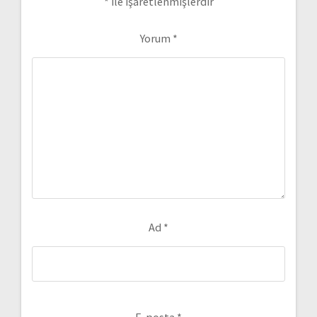
*
ile işaretlenmişlerdir
Yorum
*
Ad
*
E-posta
*