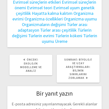
Evrimsel süreçlerin etkileri
Evrimsel süreçlerin
önemi
Evrimsel teori
Evrimsel uyum
genetik
çeşitlilik
Hayatta kalma
kalıtım
Organizma
evrimi
Organizma özellikleri
Organizma uyumu
Organizmaların değişimi
Türler arası
adaptasyon
Türler arası çeşitlilik
Türlerin
değişimi
Türlerin evrimi
Türlerin kökeni
Türlerin
uyumu
Üreme
ÖNCEKI
SONRAKI
ÖNCEKI:
SONRAKI:
BIYOLOJI
YAZI:
YAZI:
VE UZAY
EKOLOJIK
ARAŞTIRMALARI:
MODELLEME VE
BILIMIN
ANALIZ
SINIRLARINI
ZORLAMAK
Bir yanıt yazın
E-posta adresiniz yayınlanmayacak.
Gerekli alanlar