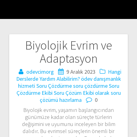
Biyolojik Evrim ve
Yazı
Adaptasyon
gezinmesi
odevcimorg
9 Aralık 2023
Hangi
Derslerde Yardım Alabilirim?
ödev danışmanlık
hizmeti
Soru Çözdürme
soru çözdürme
Soru
Çözdürme Ekibi
Soru Çözüm Ekibi olarak
soru
çözümü hazırlama
0
Biyolojik evrim, yaşamın başlangıcından
günümüze kadar olan süreçte türlerin
değişimini ve uyumunu inceleyen bir bilim
dalıdır. Bu evrimsel süreçlerin önemli bir