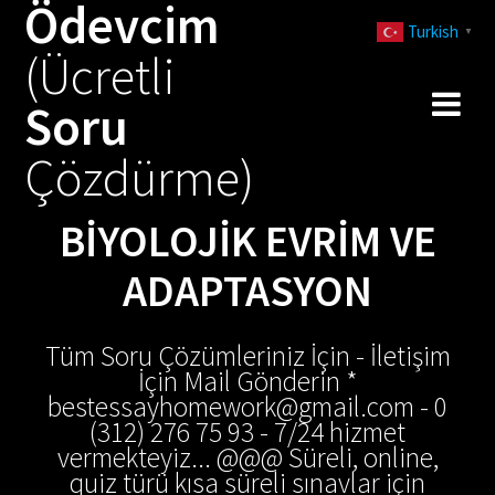
Ödevcim
Skip
Turkish
to
▼
(Ücretli
content
Soru
Çözdürme)
BIYOLOJIK EVRIM VE
ADAPTASYON
Tüm Soru Çözümleriniz İçin - İletişim
İçin Mail Gönderin *
bestessayhomework@gmail.com - 0
(312) 276 75 93 - 7/24 hizmet
vermekteyiz... @@@ Süreli, online,
quiz türü kısa süreli sınavlar için