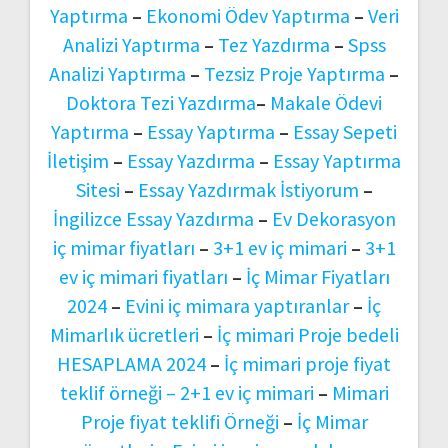
Yaptırma
–
Ekonomi Ödev Yaptırma
–
Veri
Analizi Yaptırma
–
Tez Yazdırma
–
Spss
Analizi Yaptırma
–
Tezsiz Proje Yaptırma
–
Doktora Tezi Yazdırma
–
Makale Ödevi
Yaptırma
–
Essay Yaptırma
–
Essay Sepeti
İletişim
–
Essay Yazdırma
–
Essay Yaptırma
Sitesi
–
Essay Yazdırmak İstiyorum
–
İngilizce Essay Yazdırma
–
Ev Dekorasyon
iç mimar fiyatları
–
3+1 ev iç mimari
–
3+1
ev iç mimari fiyatları
–
İç Mimar Fiyatları
2024
–
Evini iç mimara yaptıranlar
–
İç
Mimarlık ücretleri
–
İç mimari Proje bedeli
HESAPLAMA 2024
–
İç mimari proje fiyat
teklif örneği –
2+1 ev iç mimari
–
Mimari
Proje fiyat teklifi Örneği
–
İç Mimar