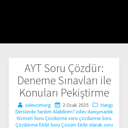
AYT Soru Çözdür:
Yazı
Deneme Sınavları ile
gezinmesi
Konuları Pekiştirme
odevcimorg
2 Ocak 2025
Hangi
Derslerde Yardım Alabilirim?
ödev danışmanlık
hizmeti
Soru Çözdürme
soru çözdürme
Soru
Çözdürme Ekibi
Soru Çözüm Ekibi olarak
soru