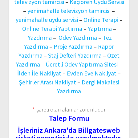
televizyon tamircisi
–
Keçiören Uydu Servisi
–
yenimahalle televizyon tamircisi
–
yenimahalle uydu servisi
–
Online Terapi
–
Online Terapi Yaptırma
–
Yaptırma
–
Yazdırma
–
Ödev Yazdırma
–
Tez
Yazdırma
–
Proje Yazdırma
–
Rapor
Yazdırma
–
Staj Defteri Yazdırma
–
Özet
Yazdırma
–
Ücretli Ödev Yaptırma Sitesi
–
İlden İle Nakliyat
–
Evden Eve Nakliyat
–
Şehirler Arası Nakliyat
–
Dergi Makalesi
Yazdırma
*
işareti olan alanlar zorunludur
Talep Formu
İşleriniz Ankara'da Billgatesweb
şirketi garantisiyle yapılmaktadır.