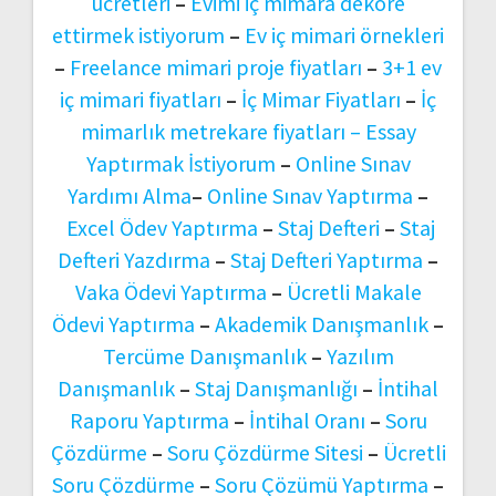
ücretleri
–
Evimi iç mimara dekore
ettirmek istiyorum
–
Ev iç mimari örnekleri
–
Freelance mimari proje fiyatları
–
3+1 ev
iç mimari fiyatları
–
İç Mimar Fiyatları
–
İç
mimarlık metrekare fiyatları –
Essay
Yaptırmak İstiyorum
–
Online Sınav
Yardımı Alma
–
Online Sınav Yaptırma
–
Excel Ödev Yaptırma
–
Staj Defteri
–
Staj
Defteri Yazdırma
–
Staj Defteri Yaptırma
–
Vaka Ödevi Yaptırma
–
Ücretli Makale
Ödevi Yaptırma
–
Akademik Danışmanlık
–
Tercüme Danışmanlık
–
Yazılım
Danışmanlık
–
Staj Danışmanlığı
–
İntihal
Raporu Yaptırma
–
İntihal Oranı
–
Soru
Çözdürme
–
Soru Çözdürme Sitesi
–
Ücretli
Soru Çözdürme
–
Soru Çözümü Yaptırma
–