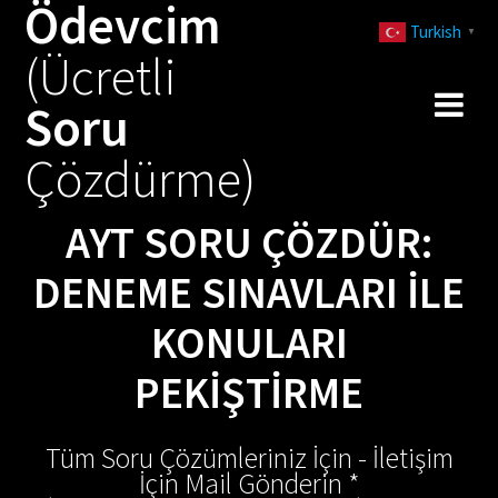
Ödevcim
Skip
Turkish
to
▼
(Ücretli
content
Soru
Çözdürme)
AYT SORU ÇÖZDÜR:
DENEME SINAVLARI ILE
KONULARI
PEKIŞTIRME
Tüm Soru Çözümleriniz İçin - İletişim
İçin Mail Gönderin *