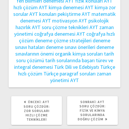
fen bilimleri denemesi
AYT fizik konuları
AYT
hızlı çözüm
AYT kimya denemesi
AYT kimya zor
sorular
AYT konuları pekiştirme
AYT matematik
denemesi
AYT motivasyon
AYT psikolojik
hazırlık
AYT soru çözme teknikleri
AYT zaman
yönetimi
coğrafya denemesi AYT
coğrafya hızlı
çözüm
deneme çözme stratejileri
deneme
sınavı hataları
deneme sınavı önerileri
deneme
sınavlarının önemi
organik kimya soruları
tarih
soru çözümü
tarih sorularında başarı
türev ve
integral denemesi
Türk Dili ve Edebiyatı
Türkçe
hızlı çözüm
Türkçe paragraf soruları
zaman
yönetimi AYT
ÖNCEKI
SONRAKI
ÖNCEKI:
AYT
SONRAKI:
AYT
YAZI:
YAZI:
SORU ÇÖZDÜR:
SORU ÇÖZDÜR:
FIZIK VE KIMYA
ZOR SORULARI
SORULARINDA
HIZLI ÇÖZME
DOĞRU ÇÖZÜM
TEKNIKLERI