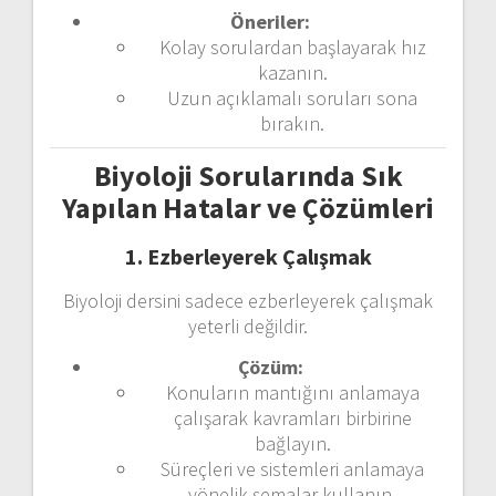
Öneriler:
Kolay sorulardan başlayarak hız
kazanın.
Uzun açıklamalı soruları sona
bırakın.
Biyoloji Sorularında Sık
Yapılan Hatalar ve Çözümleri
1. Ezberleyerek Çalışmak
Biyoloji dersini sadece ezberleyerek çalışmak
yeterli değildir.
Çözüm:
Konuların mantığını anlamaya
çalışarak kavramları birbirine
bağlayın.
Süreçleri ve sistemleri anlamaya
yönelik şemalar kullanın.