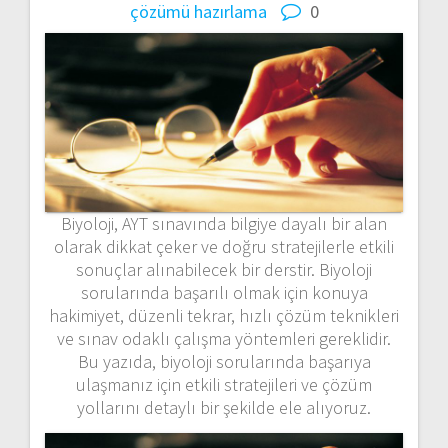
çözümü hazırlama
0
Biyoloji, AYT sınavında bilgiye dayalı bir alan
olarak dikkat çeker ve doğru stratejilerle etkili
sonuçlar alınabilecek bir derstir. Biyoloji
sorularında başarılı olmak için konuya
hakimiyet, düzenli tekrar, hızlı çözüm teknikleri
ve sınav odaklı çalışma yöntemleri gereklidir.
Bu yazıda, biyoloji sorularında başarıya
ulaşmanız için etkili stratejileri ve çözüm
yollarını detaylı bir şekilde ele alıyoruz.