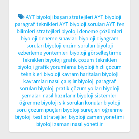
AYT biyoloji başarı stratejileri
AYT biyoloji
paragraf teknikleri
AYT biyoloji soruları
AYT fen
bilimleri stratejileri
biyoloji deneme çözümleri
biyoloji deneme sınavları
biyoloji diyagram
soruları
biyoloji enzim soruları
biyoloji
ezberleme yöntemleri
biyoloji görselleştirme
teknikleri
biyoloji grafik çözüm teknikleri
biyoloji grafik yorumlama
biyoloji hızlı çözüm
teknikleri
biyoloji kavram haritaları
biyoloji
kavramları nasıl çalışılır
biyoloji paragraf
soruları
biyoloji pratik çözüm yolları
biyoloji
şemaları nasıl hazırlanır
biyoloji sistemleri
öğrenme
biyoloji sık sorulan konular
biyoloji
soru çözüm ipuçları
biyoloji süreçleri öğrenme
biyoloji test stratejileri
biyoloji zaman yönetimi
biyoloji zamanı nasıl yönetilir