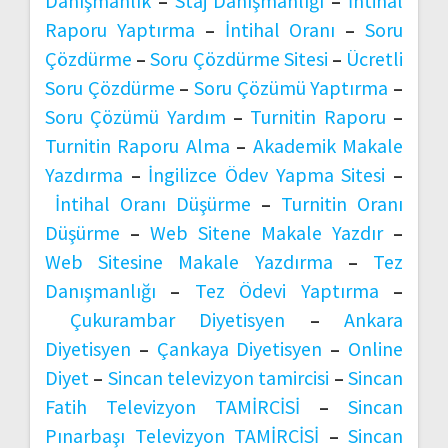
Danışmanlık
–
Staj Danışmanlığı
–
İntihal
Raporu Yaptırma
–
İntihal Oranı
–
Soru
Çözdürme
–
Soru Çözdürme Sitesi
–
Ücretli
Soru Çözdürme
–
Soru Çözümü Yaptırma
–
Soru Çözümü Yardım
–
Turnitin Raporu
–
Turnitin Raporu Alma
–
Akademik Makale
Yazdırma
–
İngilizce Ödev Yapma Sitesi
–
İntihal Oranı Düşürme
–
Turnitin Oranı
Düşürme
–
Web Sitene Makale Yazdır
–
Web Sitesine Makale Yazdırma
–
Tez
Danışmanlığı
–
Tez Ödevi Yaptırma
–
Çukurambar Diyetisyen
–
Ankara
Diyetisyen
–
Çankaya Diyetisyen
–
Online
Diyet
–
Sincan televizyon tamircisi
–
Sincan
Fatih Televizyon TAMİRCİSİ
–
Sincan
Pınarbaşı Televizyon TAMİRCİSİ
–
Sincan