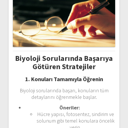
Biyoloji Sorularında Başarıya
Götüren Stratejiler
1. Konuları Tamamıyla Öğrenin
Biyoloji sorularında başarı, konuların tüm
detaylarını öğrenmekle başlar.
Öneriler:
Hücre yapısı, fotosentez, sindirim ve
solunum gibi temel konulara öncelik
verin.