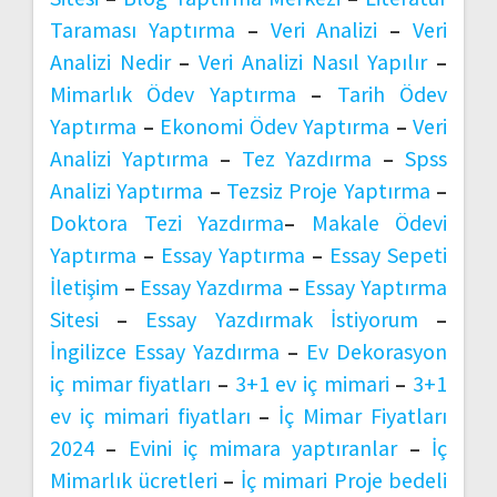
Taraması Yaptırma
–
Veri Analizi
–
Veri
Analizi Nedir
–
Veri Analizi Nasıl Yapılır
–
Mimarlık Ödev Yaptırma
–
Tarih Ödev
Yaptırma
–
Ekonomi Ödev Yaptırma
–
Veri
Analizi Yaptırma
–
Tez Yazdırma
–
Spss
Analizi Yaptırma
–
Tezsiz Proje Yaptırma
–
Doktora Tezi Yazdırma
–
Makale Ödevi
Yaptırma
–
Essay Yaptırma
–
Essay Sepeti
İletişim
–
Essay Yazdırma
–
Essay Yaptırma
Sitesi
–
Essay Yazdırmak İstiyorum
–
İngilizce Essay Yazdırma
–
Ev Dekorasyon
iç mimar fiyatları
–
3+1 ev iç mimari
–
3+1
ev iç mimari fiyatları
–
İç Mimar Fiyatları
2024
–
Evini iç mimara yaptıranlar
–
İç
Mimarlık ücretleri
–
İç mimari Proje bedeli