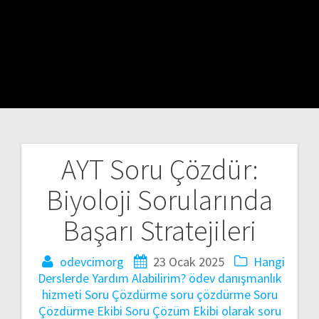
AYT Soru Çözdür:
Yazı
Biyoloji Sorularında
gezinmesi
Başarı Stratejileri
odevcimorg
23 Ocak 2025
Hangi
Derslerde Yardım Alabilirim?
ödev danışmanlık
hizmeti
Soru Çözdürme
soru çözdürme
Soru
Çözdürme Ekibi
Soru Çözüm Ekibi olarak
soru