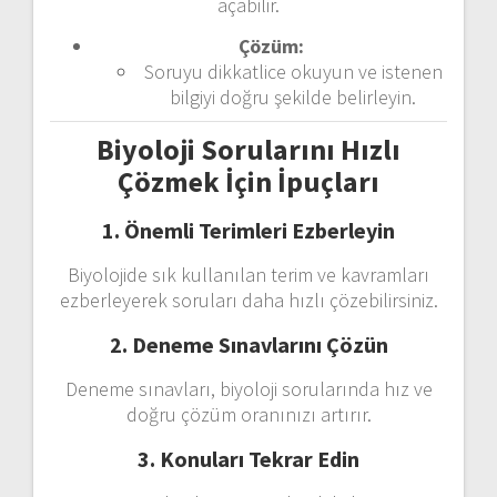
açabilir.
Çözüm:
Soruyu dikkatlice okuyun ve istenen
bilgiyi doğru şekilde belirleyin.
Biyoloji Sorularını Hızlı
Çözmek İçin İpuçları
1. Önemli Terimleri Ezberleyin
Biyolojide sık kullanılan terim ve kavramları
ezberleyerek soruları daha hızlı çözebilirsiniz.
2. Deneme Sınavlarını Çözün
Deneme sınavları, biyoloji sorularında hız ve
doğru çözüm oranınızı artırır.
3. Konuları Tekrar Edin