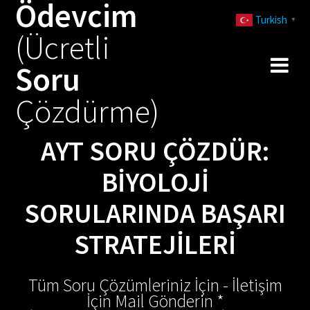
Ödevcim
Skip
Turkish
to
▼
(Ücretli
content
Soru
Çözdürme)
AYT SORU ÇÖZDÜR:
BIYOLOJI
SORULARINDA BAŞARI
STRATEJILERI
Tüm Soru Çözümleriniz İçin - İletişim
İçin Mail Gönderin *