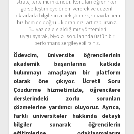
stratejilerle mümkündür. Konuları öğrenirken
görselleştirmeye önem vererek ve düzenli
tekrarlarla bilgilerinizi pekiştirerek, sınavda hem
hız hem de doğruluk oranınızı artırabilirsiniz.
Bu yazıda ele aldığımız yöntemleri
uygulayarak, biyoloji sorularında üstün bir
performans sergileyebilirsiniz.
Ödevcim, üniversite öğrencilerinin
akademik başarılarına katkıda
bulunmayı amaçlayan bir platform
olarak öne çıkıyor. Ücretli Soru
Çözdürme hizmetimizle, öğrencilere
derslerindeki zorlu sorunları
çözmelerine yardımcı oluyoruz. Ayrıca,
farklı üniversiteler hakkında detaylı
bilgiler sunarak öğrencilerin
eğitimlerine odaklanmalarını