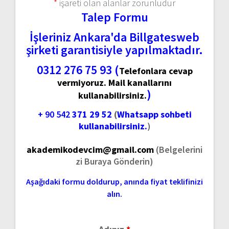
*
işareti olan alanlar zorunludur
Talep Formu
İşleriniz Ankara'da Billgatesweb
şirketi garantisiyle yapılmaktadır.
0312 276 75 93 (
Telefonlara cevap
vermiyoruz. Mail kanallarını
)
kullanabilirsiniz.
+ 90 542
371 29 52
(
Whatsapp sohbeti
kullanabilirsiniz.
)
akademikodevcim@gmail.com
(Belgelerini
zi Buraya Gönderin)
Aşağıdaki formu doldurup, anında fiyat teklifinizi
alın.