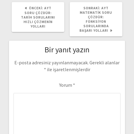
ÖNCEKI
SONRAKI
ÖNCEKI:
AYT
SONRAKI:
AYT
YAZI:
YAZI:
MATEMATIK SORU
SORU ÇÖZDÜR:
ÇÖZDÜR:
TARIH SORULARINI
FONKSIYON
HIZLI ÇÖZMENIN
SORULARINDA
YOLLARI
BAŞARI YOLLARI
Bir yanıt yazın
E-posta adresiniz yayınlanmayacak.
Gerekli alanlar
*
ile işaretlenmişlerdir
Yorum
*