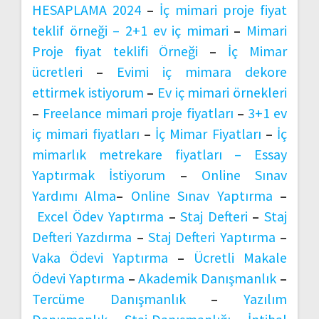
HESAPLAMA 2024
–
İç mimari proje fiyat
teklif örneği –
2+1 ev iç mimari
–
Mimari
Proje fiyat teklifi Örneği
–
İç Mimar
ücretleri
–
Evimi iç mimara dekore
ettirmek istiyorum
–
Ev iç mimari örnekleri
–
Freelance mimari proje fiyatları
–
3+1 ev
iç mimari fiyatları
–
İç Mimar Fiyatları
–
İç
mimarlık metrekare fiyatları –
Essay
Yaptırmak İstiyorum
–
Online Sınav
Yardımı Alma
–
Online Sınav Yaptırma
–
Excel Ödev Yaptırma
–
Staj Defteri
–
Staj
Defteri Yazdırma
–
Staj Defteri Yaptırma
–
Vaka Ödevi Yaptırma
–
Ücretli Makale
Ödevi Yaptırma
–
Akademik Danışmanlık
–
Tercüme Danışmanlık
–
Yazılım