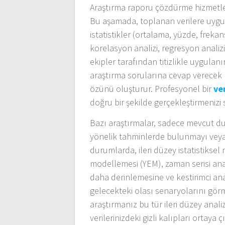
Araştırma raporu çözdürme hizmetlerin
Bu aşamada, toplanan verilere uygun 
istatistikler (ortalama, yüzde, frekans
korelasyon analizi, regresyon analizi,
ekipler tarafından titizlikle uygulanı
araştırma sorularına cevap verecek 
özünü oluşturur. Profesyonel bir
ve
doğru bir şekilde gerçekleştirmenizi 
Bazı araştırmalar, sadece mevcut 
yönelik tahminlerde bulunmayı veya 
durumlarda, ileri düzey istatistiksel 
modellemesi (YEM), zaman serisi anali
daha derinlemesine ve kestirimci an
gelecekteki olası senaryolarını görme
araştırmanız bu tür ileri düzey anali
verilerinizdeki gizli kalıpları ortaya çı