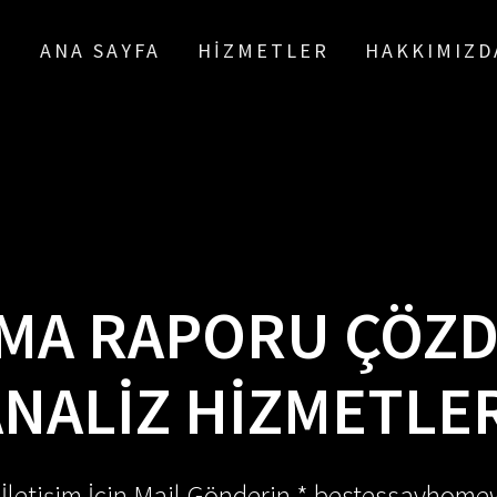
ANA SAYFA
HIZMETLER
HAKKIMIZD
MA RAPORU ÇÖZ
NALIZ HIZMETLE
 İletişim İçin Mail Gönderin * bestessayhom