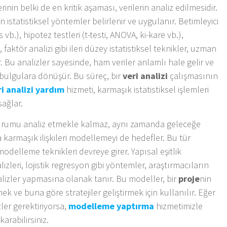
in belki de en kritik aşaması, verilerin analiz edilmesidir.
istatistiksel yöntemler belirlenir ve uygulanır. Betimleyici
 vb.), hipotez testleri (t-testi, ANOVA, ki-kare vb.),
 faktör analizi gibi ileri düzey istatistiksel teknikler, uzman
r. Bu analizler sayesinde, ham veriler anlamlı hale gelir ve
bulgulara dönüşür. Bu süreç, bir
veri analizi
çalışmasının
ri analizi yardım
hizmeti, karmaşık istatistiksel işlemleri
sağlar.
durumu analiz etmekle kalmaz, aynı zamanda geleceğe
karmaşık ilişkileri modellemeyi de hedefler. Bu tür
modelleme teknikleri devreye girer. Yapısal eşitlik
zleri, lojistik regresyon gibi yöntemler, araştırmacıların
alizler yapmasına olanak tanır. Bu modeller, bir
proje
nin
k ve buna göre stratejiler geliştirmek için kullanılır. Eğer
zler gerektiriyorsa,
modelleme yaptırma
hizmetimizle
karabilirsiniz.