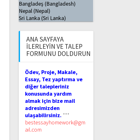
Bangladeş (Bangladesh)
Nepal (Nepal)
Sri Lanka (Sri Lanka)
ANA SAYFAYA
İLERLEYIN VE TALEP
FORMUNU DOLDURUN
Ödev, Proje, Makale,
Essay, Tez yaptırma ve
diğer talepleriniz
konusunda yardım
almak için bize mail
adresimizden
ulaşabilirsiniz.
***
bestessayhomework@gm
ail.com