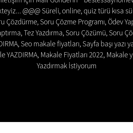
teyiz... @@@ Süreli, online, quiz türü kısa sü
Soru Çözdürme, Soru Çözme Programı, Ödev Y
 Yaptırma, Tez Yazdırma, Soru Çözümü, Soru 
DIRMA, Seo makale fiyatları, Sayfa başı yazı y
e YAZDIRMA, Makale Fiyatları 2022, Makale y
Yazdırmak İstiyorum