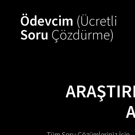
Skip
to
Ödevcim
(Ücretli
content
Soru
Çözdürme)
ARAŞTIR
A
Tüm Soru Çözümleriniz İçin -