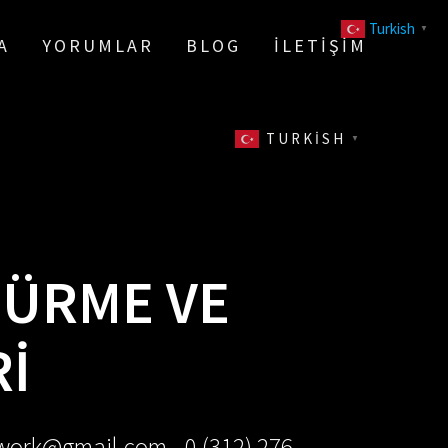
Turkish
▼
A
YORUMLAR
BLOG
İLETIŞIM
TURKISH
▼
DÜRME VE
RI
ework@gmail.com - 0 (312) 276