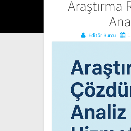
Yazı
Araştırma
gezinmesi
Ana
Editör Burcu
1